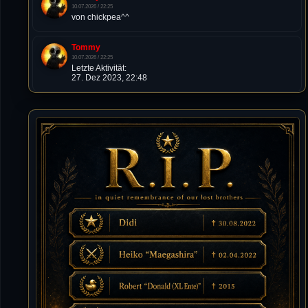
10.07.2026 / 22:25
von chickpea^^
Tommy
10.07.2026 / 22:25
Letzte Aktivität:
27. Dez 2023, 22:48
DieWildeHilde
10.07.2026 / 12:48
Happy Birthday Chickpea
DieWildeHilde
10.07.2026 / 10:08
Hallo meine Lieben!
Isimiyaki
10.07.2026 / 00:34
Alles gute chickpea
Mojochilla
02.07.2026 / 15:53
Was geht aaaaaaaaaaaab