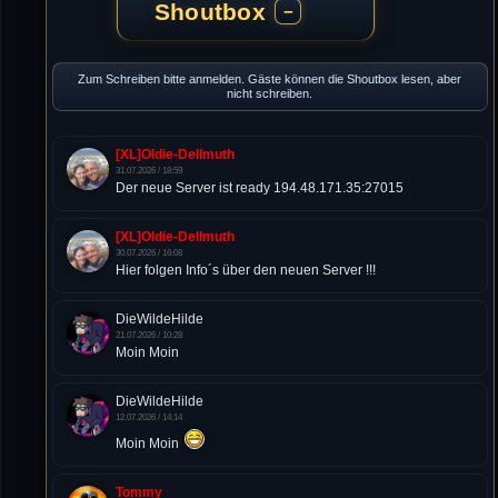
Shoutbox
−
Zum Schreiben bitte anmelden. Gäste können die Shoutbox lesen, aber
nicht schreiben.
[XL]Oldie-Dellmuth
31.07.2026 / 18:59
Der neue Server ist ready 194.48.171.35:27015
[XL]Oldie-Dellmuth
30.07.2026 / 16:08
Hier folgen Info´s über den neuen Server !!!
DieWildeHilde
21.07.2026 / 10:28
Moin Moin
DieWildeHilde
12.07.2026 / 14:14
Moin Moin
Tommy