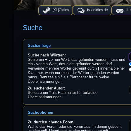
[XL]Oldies
ts.xloldies.de
HLs
Suche
Suchanfrage
Suche nach Wörtern:
Setze ein
+
vor ein Wort, das gefunden werden muss und
ein
-
vor ein Wort, das nicht gefunden werden darf.
Verwende mehrere Wörter getrennt durch
|
innerhalb einer
Klammer, wenn nur eines der Wörter gefunden werden
muss. Benutze ein * als Platzhalter für teilweise
Übereinstimmungen.
Zu suchender Autor:
Benutze ein * als Platzhalter für teilweise
Übereinstimmungen.
Suchoptionen
Zu durchsuchende Foren:
Wähle das Forum oder die Foren aus, in denen gesucht
werden soll. Unterforen werden automatisch mit