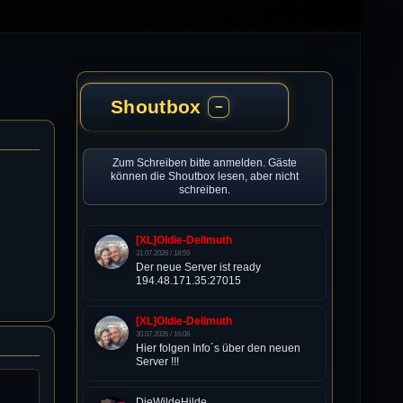
Shoutbox
−
Zum Schreiben bitte anmelden. Gäste
können die Shoutbox lesen, aber nicht
schreiben.
[XL]Oldie-Dellmuth
31.07.2026 / 18:59
Der neue Server ist ready
194.48.171.35:27015
[XL]Oldie-Dellmuth
30.07.2026 / 16:08
Hier folgen Info´s über den neuen
Server !!!
DieWildeHilde