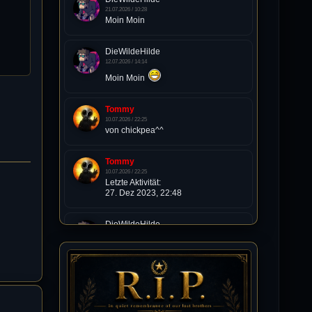
21.07.2026 / 10:28
Moin Moin
DieWildeHilde
12.07.2026 / 14:14
Moin Moin
Tommy
10.07.2026 / 22:25
von chickpea^^
Tommy
10.07.2026 / 22:25
Letzte Aktivität:
27. Dez 2023, 22:48
DieWildeHilde
10.07.2026 / 12:48
Happy Birthday Chickpea
DieWildeHilde
10.07.2026 / 10:08
Hallo meine Lieben!