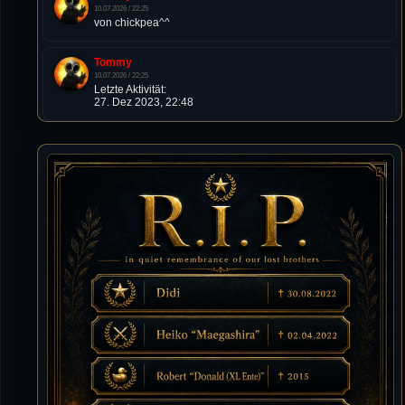
10.07.2026 / 22:25
von chickpea^^
Tommy
10.07.2026 / 22:25
Letzte Aktivität:
27. Dez 2023, 22:48
DieWildeHilde
10.07.2026 / 12:48
Happy Birthday Chickpea
DieWildeHilde
10.07.2026 / 10:08
Hallo meine Lieben!
Isimiyaki
10.07.2026 / 00:34
Alles gute chickpea
Mojochilla
02.07.2026 / 15:53
Was geht aaaaaaaaaaaab