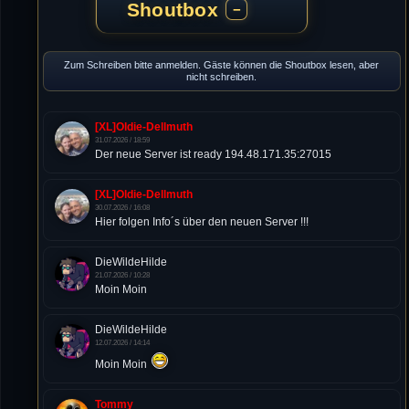
Shoutbox
−
Zum Schreiben bitte anmelden. Gäste können die Shoutbox lesen, aber
nicht schreiben.
[XL]Oldie-Dellmuth
31.07.2026 / 18:59
Der neue Server ist ready 194.48.171.35:27015
[XL]Oldie-Dellmuth
30.07.2026 / 16:08
Hier folgen Info´s über den neuen Server !!!
DieWildeHilde
21.07.2026 / 10:28
Moin Moin
DieWildeHilde
12.07.2026 / 14:14
Moin Moin
Tommy