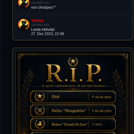
10.07.2026 / 22:25
von chickpea^^
Tommy
10.07.2026 / 22:25
Letzte Aktivität:
27. Dez 2023, 22:48
DieWildeHilde
10.07.2026 / 12:48
Happy Birthday Chickpea
DieWildeHilde
10.07.2026 / 10:08
Hallo meine Lieben!
Isimiyaki
10.07.2026 / 00:34
Alles gute chickpea
Mojochilla
02.07.2026 / 15:53
Was geht aaaaaaaaaaaab