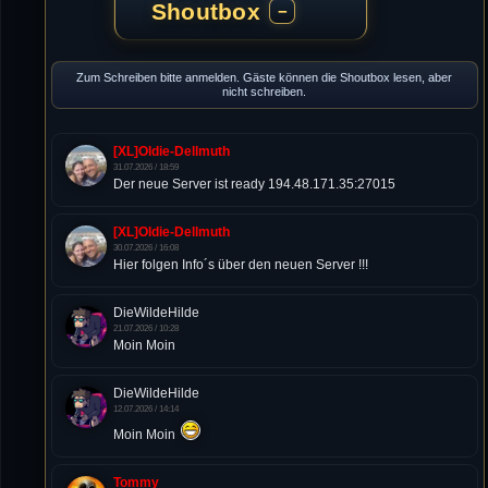
Shoutbox
−
Zum Schreiben bitte anmelden. Gäste können die Shoutbox lesen, aber
nicht schreiben.
[XL]Oldie-Dellmuth
31.07.2026 / 18:59
Der neue Server ist ready 194.48.171.35:27015
[XL]Oldie-Dellmuth
30.07.2026 / 16:08
Hier folgen Info´s über den neuen Server !!!
DieWildeHilde
21.07.2026 / 10:28
Moin Moin
DieWildeHilde
12.07.2026 / 14:14
Moin Moin
Tommy