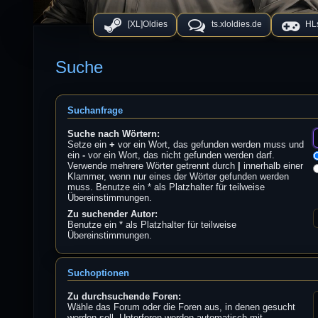
[XL]Oldies
ts.xloldies.de
HLs
Suche
Suchanfrage
Suche nach Wörtern:
Setze ein
+
vor ein Wort, das gefunden werden muss und
ein
-
vor ein Wort, das nicht gefunden werden darf.
Verwende mehrere Wörter getrennt durch
|
innerhalb einer
Klammer, wenn nur eines der Wörter gefunden werden
muss. Benutze ein * als Platzhalter für teilweise
Übereinstimmungen.
Zu suchender Autor:
Benutze ein * als Platzhalter für teilweise
Übereinstimmungen.
Suchoptionen
Zu durchsuchende Foren:
Wähle das Forum oder die Foren aus, in denen gesucht
werden soll. Unterforen werden automatisch mit