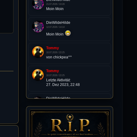
21.07.2026 / 10:28
Moin Moin
DieWildeHilde
12.07.2026 / 14:14
Moin Moin
Tommy
10.07.2026 / 22:25
von chickpea^^
Tommy
10.07.2026 / 22:25
Letzte Aktivität:
27. Dez 2023, 22:48
DieWildeHilde
10.07.2026 / 12:48
Happy Birthday Chickpea
DieWildeHilde
10.07.2026 / 10:08
Hallo meine Lieben!