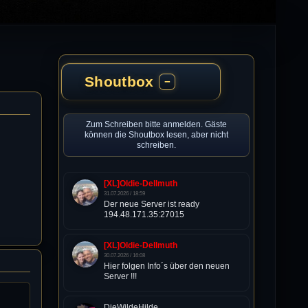
Shoutbox
−
Zum Schreiben bitte anmelden. Gäste
können die Shoutbox lesen, aber nicht
schreiben.
[XL]Oldie-Dellmuth
31.07.2026 / 18:59
Der neue Server ist ready
194.48.171.35:27015
[XL]Oldie-Dellmuth
30.07.2026 / 16:08
Hier folgen Info´s über den neuen
Server !!!
DieWildeHilde