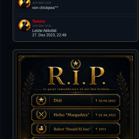
10.07.2026 / 22:25
von chickpea^^
Tommy
10.07.2026 / 22:25
Letzte Aktivität:
27. Dez 2023, 22:48
DieWildeHilde
10.07.2026 / 12:48
Happy Birthday Chickpea
DieWildeHilde
10.07.2026 / 10:08
Hallo meine Lieben!
Isimiyaki
10.07.2026 / 00:34
Alles gute chickpea
Mojochilla
02.07.2026 / 15:53
Was geht aaaaaaaaaaaab