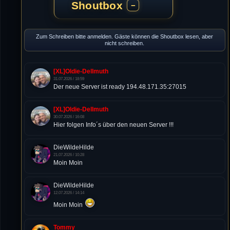
Shoutbox
−
Zum Schreiben bitte anmelden. Gäste können die Shoutbox lesen, aber
nicht schreiben.
[XL]Oldie-Dellmuth
31.07.2026 / 18:59
Der neue Server ist ready 194.48.171.35:27015
[XL]Oldie-Dellmuth
30.07.2026 / 16:08
Hier folgen Info´s über den neuen Server !!!
DieWildeHilde
21.07.2026 / 10:28
Moin Moin
DieWildeHilde
12.07.2026 / 14:14
Moin Moin
Tommy