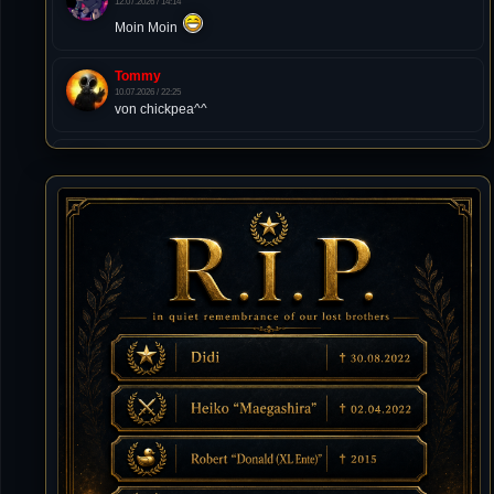
12.07.2026 / 14:14
Moin Moin
Tommy
10.07.2026 / 22:25
von chickpea^^
Tommy
10.07.2026 / 22:25
Letzte Aktivität:
27. Dez 2023, 22:48
DieWildeHilde
10.07.2026 / 12:48
Happy Birthday Chickpea
DieWildeHilde
10.07.2026 / 10:08
Hallo meine Lieben!
Isimiyaki
10.07.2026 / 00:34
Alles gute chickpea