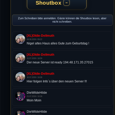
Shoutbox
−
Zum Schreiben bitte anmelden. Gäste können die Shoutbox lesen, aber
nicht schreiben.
[XL]Oldie-Dellmuth
08.08.2026 / 09:22
Nigel altes Haus alles Gute zum Geburtstag !
[XL]Oldie-Dellmuth
31.07.2026 / 18:59
Der neue Server ist ready 194.48.171.35:27015
[XL]Oldie-Dellmuth
30.07.2026 / 16:08
Hier folgen Info´s über den neuen Server !!!
DieWildeHilde
21.07.2026 / 10:28
Moin Moin
DieWildeHilde