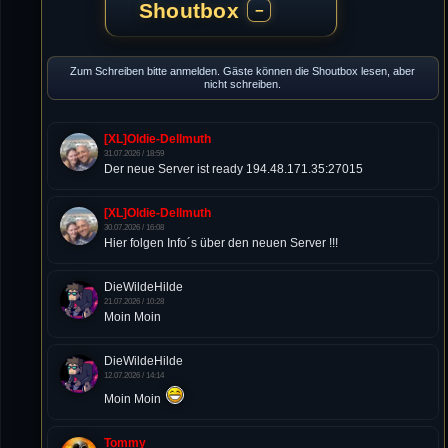
Shoutbox
−
Zum Schreiben bitte anmelden. Gäste können die Shoutbox lesen, aber
nicht schreiben.
[XL]Oldie-Dellmuth
31.07.2026 / 18:59
Der neue Server ist ready 194.48.171.35:27015
[XL]Oldie-Dellmuth
30.07.2026 / 16:08
Hier folgen Info´s über den neuen Server !!!
DieWildeHilde
21.07.2026 / 10:28
Moin Moin
DieWildeHilde
12.07.2026 / 14:14
Moin Moin
Tommy