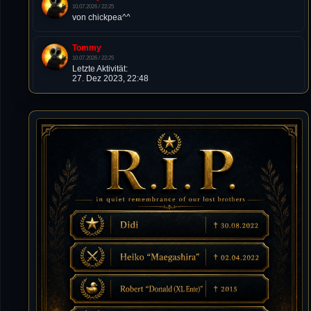
10.07.2026 / 22:25
von chickpea^^
Tommy
10.07.2026 / 22:25
Letzte Aktivität:
27. Dez 2023, 22:48
DieWildeHilde
10.07.2026 / 12:48
Happy Birthday Chickpea
DieWildeHilde
10.07.2026 / 10:08
Hallo meine Lieben!
Isimiyaki
10.07.2026 / 00:34
Alles gute chickpea
Mojochilla
02.07.2026 / 15:53
Was geht aaaaaaaaaaaab