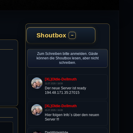
Shoutbox
−
Zum Schreiben bitte anmelden. Gäste
können die Shoutbox lesen, aber nicht
schreiben.
[XL]Oldie-Dellmuth
31.07.2026 / 18:59
Der neue Server ist ready
194.48.171.35:27015
[XL]Oldie-Dellmuth
30.07.2026 / 16:08
Hier folgen Info´s über den neuen
Server !!!
DieWildeHilde