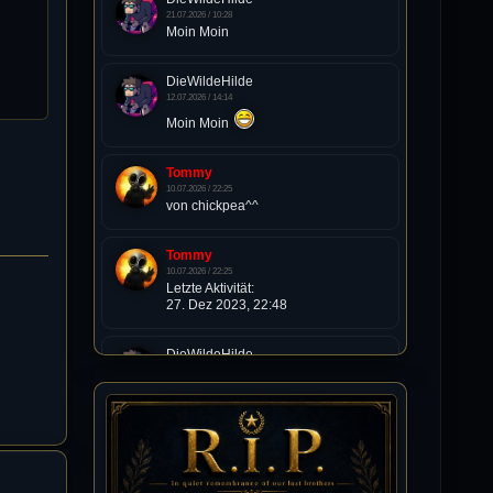
21.07.2026 / 10:28
Moin Moin
DieWildeHilde
12.07.2026 / 14:14
Moin Moin
Tommy
10.07.2026 / 22:25
von chickpea^^
Tommy
10.07.2026 / 22:25
Letzte Aktivität:
27. Dez 2023, 22:48
DieWildeHilde
10.07.2026 / 12:48
Happy Birthday Chickpea
DieWildeHilde
10.07.2026 / 10:08
Hallo meine Lieben!