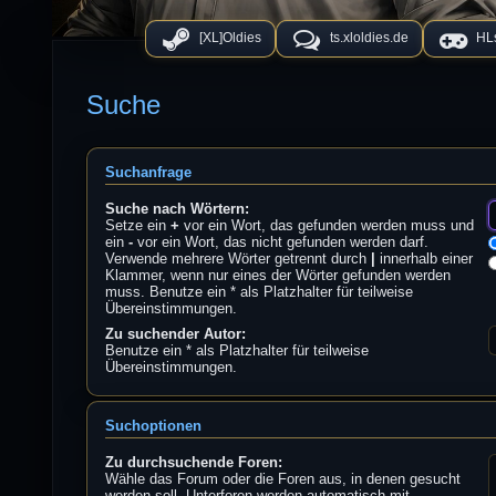
[XL]Oldies
ts.xloldies.de
HLs
Suche
Suchanfrage
Suche nach Wörtern:
Setze ein
+
vor ein Wort, das gefunden werden muss und
ein
-
vor ein Wort, das nicht gefunden werden darf.
Verwende mehrere Wörter getrennt durch
|
innerhalb einer
Klammer, wenn nur eines der Wörter gefunden werden
muss. Benutze ein * als Platzhalter für teilweise
Übereinstimmungen.
Zu suchender Autor:
Benutze ein * als Platzhalter für teilweise
Übereinstimmungen.
Suchoptionen
Zu durchsuchende Foren:
Wähle das Forum oder die Foren aus, in denen gesucht
werden soll. Unterforen werden automatisch mit