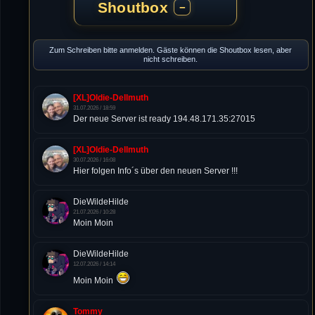
Shoutbox
−
Zum Schreiben bitte anmelden. Gäste können die Shoutbox lesen, aber
nicht schreiben.
[XL]Oldie-Dellmuth
31.07.2026 / 18:59
Der neue Server ist ready 194.48.171.35:27015
[XL]Oldie-Dellmuth
30.07.2026 / 16:08
Hier folgen Info´s über den neuen Server !!!
DieWildeHilde
21.07.2026 / 10:28
Moin Moin
DieWildeHilde
12.07.2026 / 14:14
Moin Moin
Tommy