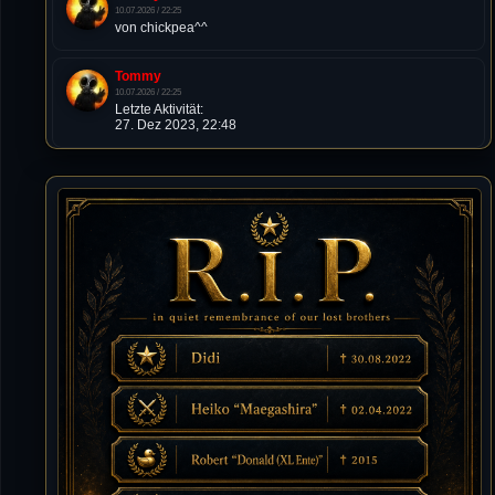
10.07.2026 / 22:25
von chickpea^^
Tommy
10.07.2026 / 22:25
Letzte Aktivität:
27. Dez 2023, 22:48
DieWildeHilde
10.07.2026 / 12:48
Happy Birthday Chickpea
DieWildeHilde
10.07.2026 / 10:08
Hallo meine Lieben!
Isimiyaki
10.07.2026 / 00:34
Alles gute chickpea
Mojochilla
02.07.2026 / 15:53
Was geht aaaaaaaaaaaab