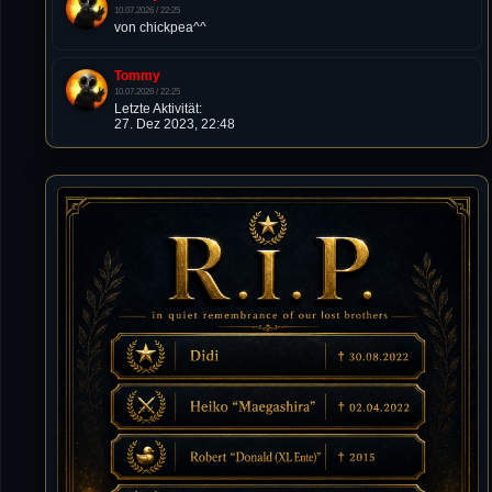
10.07.2026 / 22:25
von chickpea^^
Tommy
10.07.2026 / 22:25
Letzte Aktivität:
27. Dez 2023, 22:48
DieWildeHilde
10.07.2026 / 12:48
Happy Birthday Chickpea
DieWildeHilde
10.07.2026 / 10:08
Hallo meine Lieben!
Isimiyaki
10.07.2026 / 00:34
Alles gute chickpea
Mojochilla
02.07.2026 / 15:53
Was geht aaaaaaaaaaaab