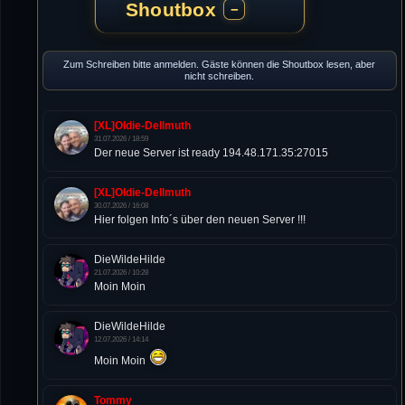
Shoutbox
−
Zum Schreiben bitte anmelden. Gäste können die Shoutbox lesen, aber
nicht schreiben.
[XL]Oldie-Dellmuth
31.07.2026 / 18:59
Der neue Server ist ready 194.48.171.35:27015
[XL]Oldie-Dellmuth
30.07.2026 / 16:08
Hier folgen Info´s über den neuen Server !!!
DieWildeHilde
21.07.2026 / 10:28
Moin Moin
DieWildeHilde
12.07.2026 / 14:14
Moin Moin
Tommy