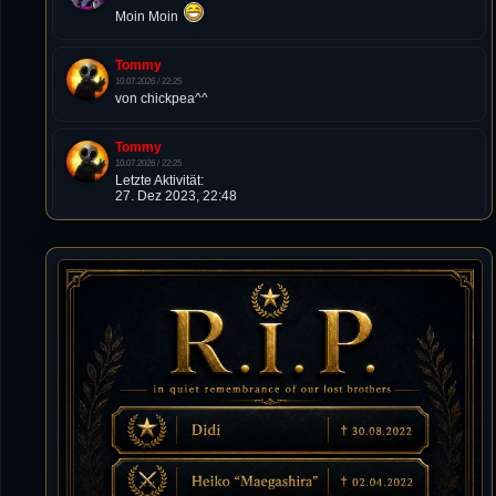
Moin Moin
Tommy
10.07.2026 / 22:25
von chickpea^^
Tommy
10.07.2026 / 22:25
Letzte Aktivität:
27. Dez 2023, 22:48
DieWildeHilde
10.07.2026 / 12:48
Happy Birthday Chickpea
DieWildeHilde
10.07.2026 / 10:08
Hallo meine Lieben!
Isimiyaki
10.07.2026 / 00:34
Alles gute chickpea