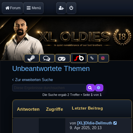
Forum
Menü
Unbeantwortete Themen
Zur erweiterten Suche
Suche
Erweiterte Suche
Die Suche ergab 2 Treffer • Seite
1
von
1
Letzter Beitrag
Antworten
Zugriffe
Themen
von
[XL]Oldie-Dellmuth
N
9. Apr 2025, 20:13
e