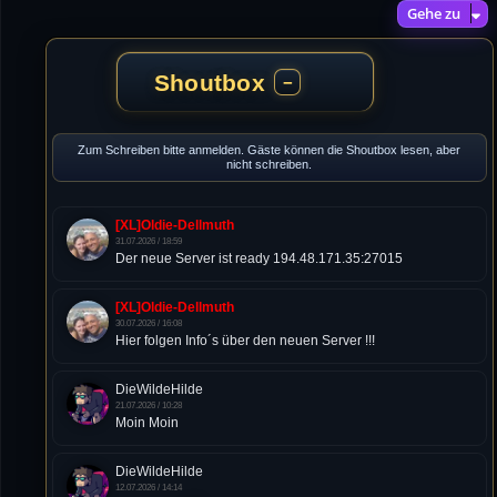
Gehe zu
Shoutbox
−
Zum Schreiben bitte anmelden. Gäste können die Shoutbox lesen, aber
nicht schreiben.
[XL]Oldie-Dellmuth
31.07.2026 / 18:59
Der neue Server ist ready 194.48.171.35:27015
[XL]Oldie-Dellmuth
30.07.2026 / 16:08
Hier folgen Info´s über den neuen Server !!!
DieWildeHilde
21.07.2026 / 10:28
Moin Moin
DieWildeHilde
12.07.2026 / 14:14