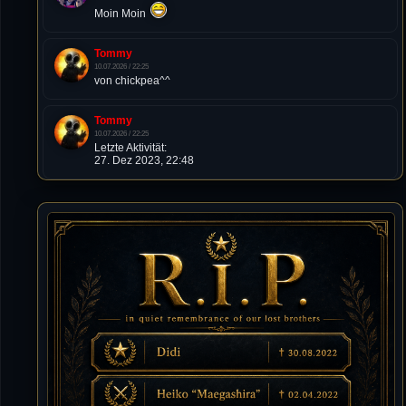
Moin Moin
Tommy
10.07.2026 / 22:25
von chickpea^^
Tommy
10.07.2026 / 22:25
Letzte Aktivität:
27. Dez 2023, 22:48
DieWildeHilde
10.07.2026 / 12:48
Happy Birthday Chickpea
DieWildeHilde
10.07.2026 / 10:08
Hallo meine Lieben!
Isimiyaki
10.07.2026 / 00:34
Alles gute chickpea