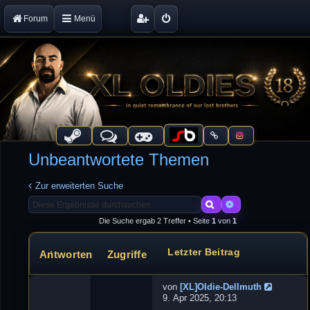
Forum
Menü
Unbeantwortete Themen
Zur erweiterten Suche
Suche
Erweiterte Suche
Die Suche ergab 2 Treffer • Seite
1
von
1
Letzter Beitrag
Antworten
Zugriffe
Themen
von
[XL]Oldie-Dellmuth
N
9. Apr 2025, 20:13
e