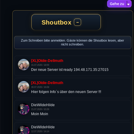
Gehe zu
Shoutbox
−
Zum Schreiben bitte anmelden. Gäste können die Shoutbox lesen, aber
nicht schreiben.
[XL]Oldie-Dellmuth
31.07.2026 / 18:59
Der neue Server ist ready 194.48.171.35:27015
[XL]Oldie-Dellmuth
30.07.2026 / 16:08
Hier folgen Info´s über den neuen Server !!!
DieWildeHilde
21.07.2026 / 10:28
Moin Moin
DieWildeHilde
12.07.2026 / 14:14