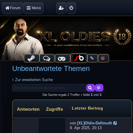
Forum
Menü
Unbeantwortete Themen
Zur erweiterten Suche
Suche
Erweiterte Suche
Die Suche ergab 2 Treffer • Seite
1
von
1
Letzter Beitrag
Antworten
Zugriffe
Themen
von
[XL]Oldie-Dellmuth
N
9. Apr 2025, 20:13
e