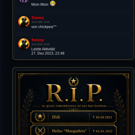
Moin Moin
Tommy
10.07.2026 / 22:25
von chickpea^^
Tommy
10.07.2026 / 22:25
Letzte Aktivität:
27. Dez 2023, 22:48
DieWildeHilde
10.07.2026 / 12:48
Happy Birthday Chickpea
DieWildeHilde
10.07.2026 / 10:08
Hallo meine Lieben!
Isimiyaki
10.07.2026 / 00:34
Alles gute chickpea