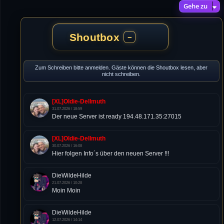
Gehe zu
Shoutbox
−
Zum Schreiben bitte anmelden. Gäste können die Shoutbox lesen, aber
nicht schreiben.
[XL]Oldie-Dellmuth
31.07.2026 / 18:59
Der neue Server ist ready 194.48.171.35:27015
[XL]Oldie-Dellmuth
30.07.2026 / 16:08
Hier folgen Info´s über den neuen Server !!!
DieWildeHilde
21.07.2026 / 10:28
Moin Moin
DieWildeHilde
12.07.2026 / 14:14