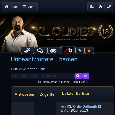
Forum
Menü
Unbeantwortete Themen
Zur erweiterten Suche
Suche
Erweiterte Suche
Die Suche ergab 2 Treffer • Seite
1
von
1
Letzter Beitrag
Antworten
Zugriffe
Themen
von
[XL]Oldie-Dellmuth
N
9. Apr 2025, 20:13
e