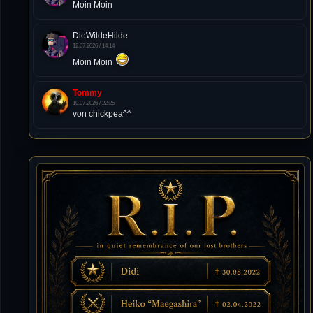
Moin Moin
DieWildeHilde
12.07.2026 / 14:14
Moin Moin
Tommy
10.07.2026 / 22:25
von chickpea^^
Tommy
10.07.2026 / 22:25
Letzte Aktivität:
27. Dez 2023, 22:48
DieWildeHilde
10.07.2026 / 12:48
Happy Birthday Chickpea
DieWildeHilde
10.07.2026 / 10:08
Hallo meine Lieben!