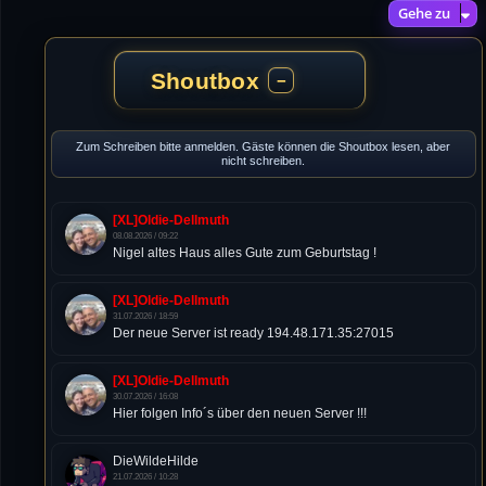
Gehe zu
Shoutbox
−
Zum Schreiben bitte anmelden. Gäste können die Shoutbox lesen, aber
nicht schreiben.
[XL]Oldie-Dellmuth
08.08.2026 / 09:22
Nigel altes Haus alles Gute zum Geburtstag !
[XL]Oldie-Dellmuth
31.07.2026 / 18:59
Der neue Server ist ready 194.48.171.35:27015
[XL]Oldie-Dellmuth
30.07.2026 / 16:08
Hier folgen Info´s über den neuen Server !!!
DieWildeHilde
21.07.2026 / 10:28