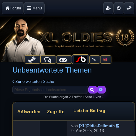
Forum
Menü
Unbeantwortete Themen
Zur erweiterten Suche
Suche
Erweiterte Suche
Die Suche ergab 2 Treffer • Seite
1
von
1
Letzter Beitrag
Antworten
Zugriffe
Themen
von
[XL]Oldie-Dellmuth
N
9. Apr 2025, 20:13
e