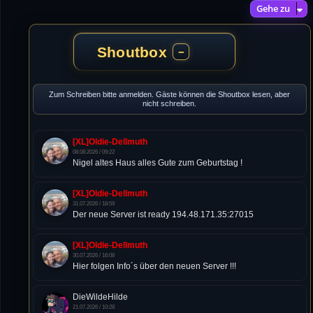
Gehe zu
Shoutbox
−
Zum Schreiben bitte anmelden. Gäste können die Shoutbox lesen, aber
nicht schreiben.
[XL]Oldie-Dellmuth
08.08.2026 / 09:22
Nigel altes Haus alles Gute zum Geburtstag !
[XL]Oldie-Dellmuth
31.07.2026 / 18:59
Der neue Server ist ready 194.48.171.35:27015
[XL]Oldie-Dellmuth
30.07.2026 / 16:08
Hier folgen Info´s über den neuen Server !!!
DieWildeHilde
21.07.2026 / 10:28