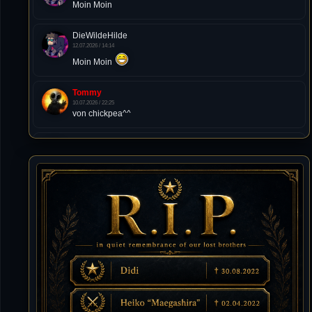
Moin Moin
DieWildeHilde
12.07.2026 / 14:14
Moin Moin
Tommy
10.07.2026 / 22:25
von chickpea^^
Tommy
10.07.2026 / 22:25
Letzte Aktivität:
27. Dez 2023, 22:48
DieWildeHilde
10.07.2026 / 12:48
Happy Birthday Chickpea
DieWildeHilde
10.07.2026 / 10:08
Hallo meine Lieben!