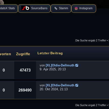
tatsX Stats
SourceBans
Stamm
Instagram
Die Suche ergab 2 Treffer •
 Suche
Letzter Beitrag
worten
Zugriffe
von
[XL]Oldie-Dellmuth
9. Apr 2025, 20:13
0
47473
von
[XL]Oldie-Dellmuth
20. Okt 2024, 21:13
0
269490
Die Suche ergab 2 Treffer •