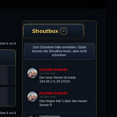
Shoutbox
−
 Seite
1
von
1
Zum Schreiben bitte anmelden. Gäste
können die Shoutbox lesen, aber nicht
schreiben.
[XL]Oldie-Dellmuth
31.07.2026 / 18:59
Der neue Server ist ready
194.48.171.35:27015
[XL]Oldie-Dellmuth
30.07.2026 / 16:08
Hier folgen Info´s über den neuen
Server !!!
 Seite
1
von
1
DieWildeHilde