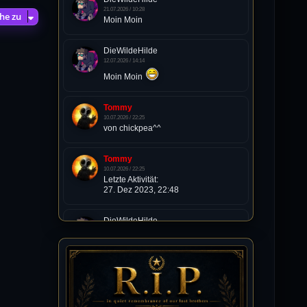
21.07.2026 / 10:28
he zu
Moin Moin
DieWildeHilde
12.07.2026 / 14:14
Moin Moin
Tommy
10.07.2026 / 22:25
von chickpea^^
Tommy
10.07.2026 / 22:25
Letzte Aktivität:
27. Dez 2023, 22:48
DieWildeHilde
10.07.2026 / 12:48
Happy Birthday Chickpea
DieWildeHilde
10.07.2026 / 10:08
Hallo meine Lieben!