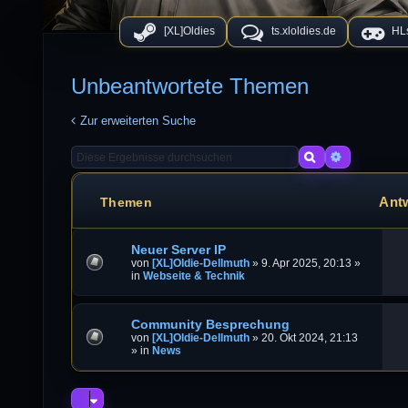
[XL]Oldies
ts.xloldies.de
HLs
Unbeantwortete Themen
Zur erweiterten Suche
Suche
Erweiterte
Ant
Themen
Neuer Server IP
von
[XL]Oldie-Dellmuth
»
9. Apr 2025, 20:13
»
in
Webseite & Technik
Community Besprechung
von
[XL]Oldie-Dellmuth
»
20. Okt 2024, 21:13
» in
News