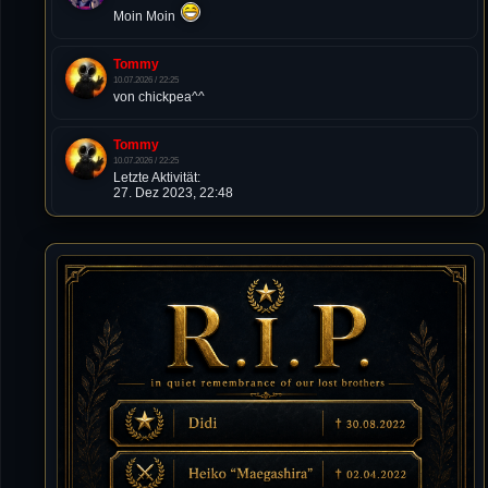
Moin Moin
Tommy
10.07.2026 / 22:25
von chickpea^^
Tommy
10.07.2026 / 22:25
Letzte Aktivität:
27. Dez 2023, 22:48
DieWildeHilde
10.07.2026 / 12:48
Happy Birthday Chickpea
DieWildeHilde
10.07.2026 / 10:08
Hallo meine Lieben!
Isimiyaki
10.07.2026 / 00:34
Alles gute chickpea