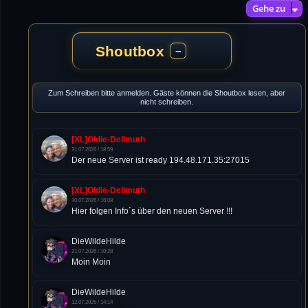
Gehe zu
Shoutbox
−
Zum Schreiben bitte anmelden. Gäste können die Shoutbox lesen, aber
nicht schreiben.
[XL]Oldie-Dellmuth
31.07.2026 / 18:59
Der neue Server ist ready 194.48.171.35:27015
[XL]Oldie-Dellmuth
30.07.2026 / 16:08
Hier folgen Info´s über den neuen Server !!!
DieWildeHilde
21.07.2026 / 10:28
Moin Moin
DieWildeHilde
12.07.2026 / 14:14