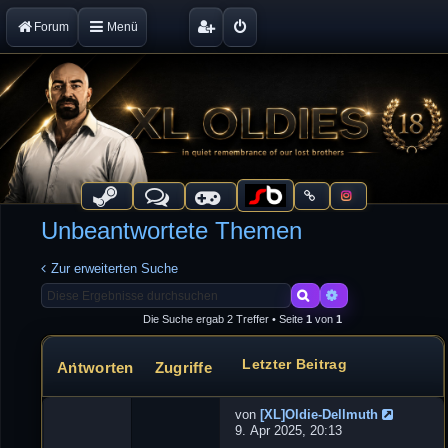
Forum
Menü
Unbeantwortete Themen
Zur erweiterten Suche
Suche
Erweiterte Suche
Die Suche ergab 2 Treffer • Seite
1
von
1
Letzter Beitrag
Antworten
Zugriffe
Themen
von
[XL]Oldie-Dellmuth
N
9. Apr 2025, 20:13
e