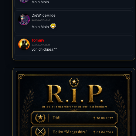
Moin Moin
DieWildeHilde
12.07.2026 / 14:14
Moin Moin
Tommy
10.07.2026 / 22:25
von chickpea^^
Tommy
10.07.2026 / 22:25
Letzte Aktivität:
27. Dez 2023, 22:48
DieWildeHilde
10.07.2026 / 12:48
Happy Birthday Chickpea
DieWildeHilde
10.07.2026 / 10:08
Hallo meine Lieben!