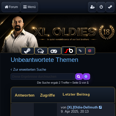
Forum
Menü
Unbeantwortete Themen
Zur erweiterten Suche
Suche
Erweiterte Suche
Die Suche ergab 2 Treffer • Seite
1
von
1
Letzter Beitrag
Antworten
Zugriffe
Themen
von
[XL]Oldie-Dellmuth
N
9. Apr 2025, 20:13
e