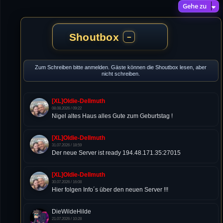
Gehe zu
Shoutbox
−
Zum Schreiben bitte anmelden. Gäste können die Shoutbox lesen, aber
nicht schreiben.
[XL]Oldie-Dellmuth
08.08.2026 / 09:22
Nigel altes Haus alles Gute zum Geburtstag !
[XL]Oldie-Dellmuth
31.07.2026 / 18:59
Der neue Server ist ready 194.48.171.35:27015
[XL]Oldie-Dellmuth
30.07.2026 / 16:08
Hier folgen Info´s über den neuen Server !!!
DieWildeHilde
21.07.2026 / 10:28