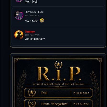
Moin Moin
DieWildeHilde
12.07.2026 / 14:14
Moin Moin
Tommy
10.07.2026 / 22:25
von chickpea^^
Tommy
10.07.2026 / 22:25
Letzte Aktivität:
27. Dez 2023, 22:48
DieWildeHilde
10.07.2026 / 12:48
Happy Birthday Chickpea
DieWildeHilde
10.07.2026 / 10:08
Hallo meine Lieben!