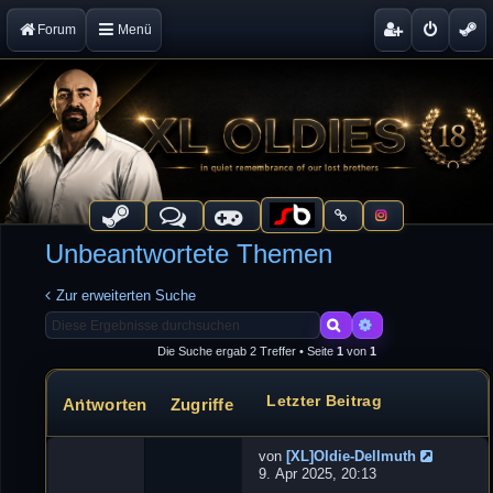
Forum
Menü
Unbeantwortete Themen
Zur erweiterten Suche
Suche
Erweiterte Suche
Die Suche ergab 2 Treffer • Seite
1
von
1
Letzter Beitrag
Antworten
Zugriffe
Themen
von
[XL]Oldie-Dellmuth
N
9. Apr 2025, 20:13
e