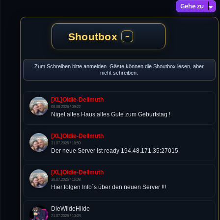
Gehe zu
Shoutbox
−
Zum Schreiben bitte anmelden. Gäste können die Shoutbox lesen, aber
nicht schreiben.
[XL]Oldie-Dellmuth
08.08.2026 / 09:22
Nigel altes Haus alles Gute zum Geburtstag !
[XL]Oldie-Dellmuth
31.07.2026 / 18:59
Der neue Server ist ready 194.48.171.35:27015
[XL]Oldie-Dellmuth
30.07.2026 / 16:08
Hier folgen Info´s über den neuen Server !!!
DieWildeHilde
21.07.2026 / 10:28