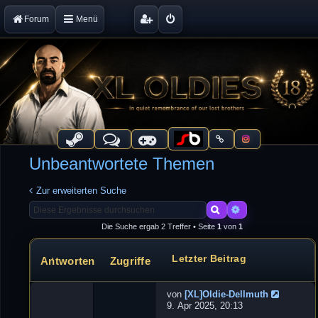
Forum
Menü
Unbeantwortete Themen
Zur erweiterten Suche
Suche
Erweiterte Suche
Die Suche ergab 2 Treffer • Seite
1
von
1
Letzter Beitrag
Antworten
Zugriffe
Themen
von
[XL]Oldie-Dellmuth
N
9. Apr 2025, 20:13
e