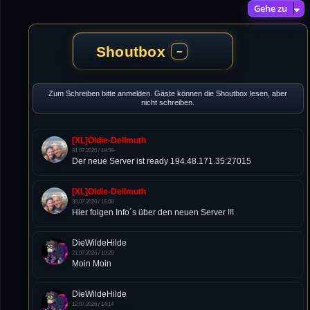
Gehe zu
Shoutbox
−
Zum Schreiben bitte anmelden. Gäste können die Shoutbox lesen, aber
nicht schreiben.
[XL]Oldie-Dellmuth
31.07.2026 / 18:59
Der neue Server ist ready 194.48.171.35:27015
[XL]Oldie-Dellmuth
30.07.2026 / 16:08
Hier folgen Info´s über den neuen Server !!!
DieWildeHilde
21.07.2026 / 10:28
Moin Moin
DieWildeHilde
12.07.2026 / 14:14