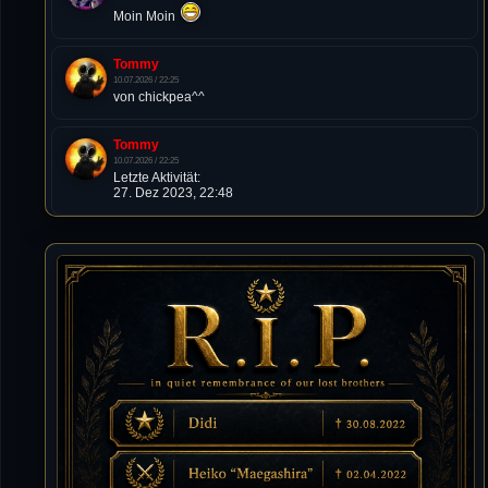
Moin Moin
Tommy
10.07.2026 / 22:25
von chickpea^^
Tommy
10.07.2026 / 22:25
Letzte Aktivität:
27. Dez 2023, 22:48
DieWildeHilde
10.07.2026 / 12:48
Happy Birthday Chickpea
DieWildeHilde
10.07.2026 / 10:08
Hallo meine Lieben!
Isimiyaki
10.07.2026 / 00:34
Alles gute chickpea