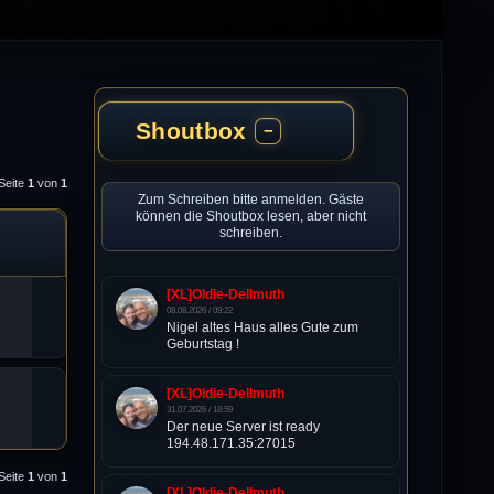
Shoutbox
−
 Seite
1
von
1
Zum Schreiben bitte anmelden. Gäste
können die Shoutbox lesen, aber nicht
schreiben.
[XL]Oldie-Dellmuth
08.08.2026 / 09:22
Nigel altes Haus alles Gute zum
Geburtstag !
[XL]Oldie-Dellmuth
31.07.2026 / 18:59
Der neue Server ist ready
194.48.171.35:27015
 Seite
1
von
1
[XL]Oldie-Dellmuth