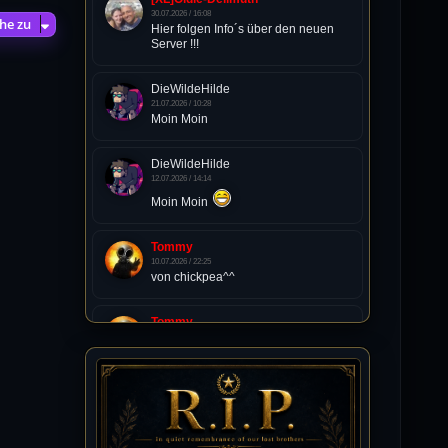
30.07.2026 / 16:08
he zu
Hier folgen Info´s über den neuen
Server !!!
DieWildeHilde
21.07.2026 / 10:28
Moin Moin
DieWildeHilde
12.07.2026 / 14:14
Moin Moin
Tommy
10.07.2026 / 22:25
von chickpea^^
Tommy
10.07.2026 / 22:25
Letzte Aktivität:
27. Dez 2023, 22:48
DieWildeHilde
10.07.2026 / 12:48