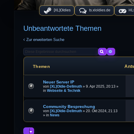
[XL]Oldies
ts.xloldies.de
HLs
Unbeantwortete Themen
Zur erweiterten Suche
Suche
Erweiterte
Ant
Themen
Neuer Server IP
von
[XL]Oldie-Dellmuth
»
9. Apr 2025, 20:13
»
in
Webseite & Technik
Community Besprechung
von
[XL]Oldie-Dellmuth
»
20. Okt 2024, 21:13
» in
News