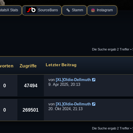
tatsX Stats
SourceBans
Stamm
Instagram
Die Suche ergab 2 Treffer •
 Suche
Letzter Beitrag
worten
Zugriffe
von
[XL]Oldie-Dellmuth
9. Apr 2025, 20:13
0
47494
von
[XL]Oldie-Dellmuth
20. Okt 2024, 21:13
0
269501
Die Suche ergab 2 Treffer •