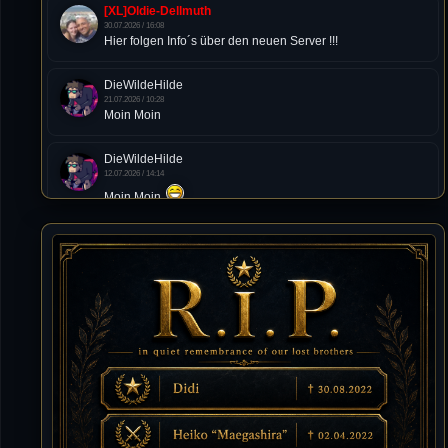
[XL]Oldie-Dellmuth
30.07.2026 / 16:08
Hier folgen Info´s über den neuen Server !!!
DieWildeHilde
21.07.2026 / 10:28
Moin Moin
DieWildeHilde
12.07.2026 / 14:14
Moin Moin
Tommy
10.07.2026 / 22:25
von chickpea^^
Tommy
10.07.2026 / 22:25
Letzte Aktivität:
27. Dez 2023, 22:48
DieWildeHilde
10.07.2026 / 12:48
Happy Birthday Chickpea