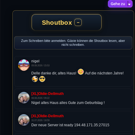
Gehe zu
Shoutbox
−
Zum Schreiben bitte anmelden. Gäste können die Shoutbox lesen, aber
nicht schreiben.
nigel
09.08.2026 / 15:53
Delle danke dir, altes Haus!
Auf die nächsten Jahre!
[XL]Oldie-Dellmuth
08.08.2026 / 09:22
Nigel altes Haus alles Gute zum Geburtstag !
[XL]Oldie-Dellmuth
31.07.2026 / 18:59
Der neue Server ist ready 194.48.171.35:27015