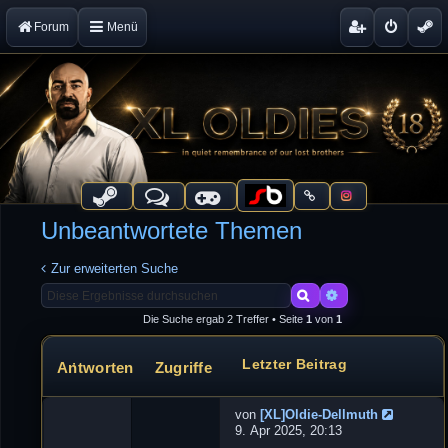
Forum
Menü
Unbeantwortete Themen
Zur erweiterten Suche
Suche
Erweiterte Suche
Die Suche ergab 2 Treffer • Seite
1
von
1
Letzter Beitrag
Antworten
Zugriffe
Themen
von
[XL]Oldie-Dellmuth
N
9. Apr 2025, 20:13
e