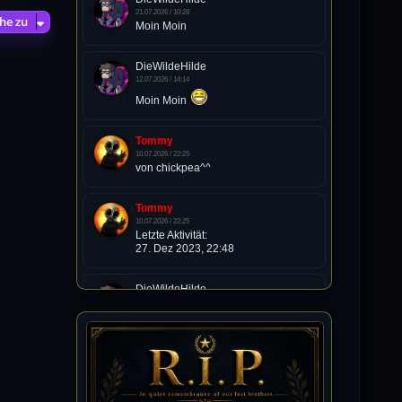
21.07.2026 / 10:28
he zu
Moin Moin
DieWildeHilde
12.07.2026 / 14:14
Moin Moin
Tommy
10.07.2026 / 22:25
von chickpea^^
Tommy
10.07.2026 / 22:25
Letzte Aktivität:
27. Dez 2023, 22:48
DieWildeHilde
10.07.2026 / 12:48
Happy Birthday Chickpea
DieWildeHilde
10.07.2026 / 10:08
Hallo meine Lieben!