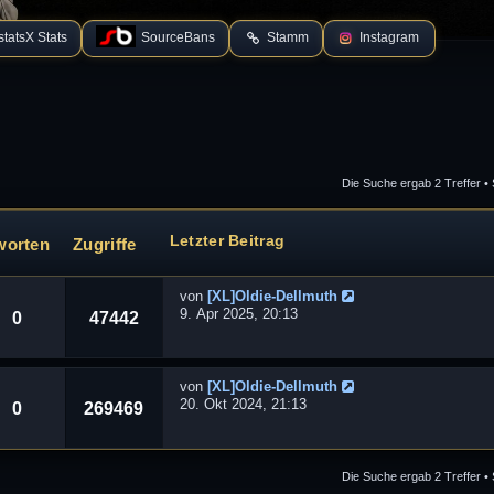
tatsX Stats
SourceBans
Stamm
Instagram
Die Suche ergab 2 Treffer •
 Suche
Letzter Beitrag
worten
Zugriffe
von
[XL]Oldie-Dellmuth
9. Apr 2025, 20:13
0
47442
von
[XL]Oldie-Dellmuth
20. Okt 2024, 21:13
0
269469
Die Suche ergab 2 Treffer •