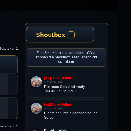
Shoutbox
−
 Seite
1
von
1
Zum Schreiben bitte anmelden. Gäste
können die Shoutbox lesen, aber nicht
schreiben.
[XL]Oldie-Dellmuth
31.07.2026 / 18:59
Der neue Server ist ready
194.48.171.35:27015
[XL]Oldie-Dellmuth
30.07.2026 / 16:08
Hier folgen Info´s über den neuen
Server !!!
 Seite
1
von
1
DieWildeHilde