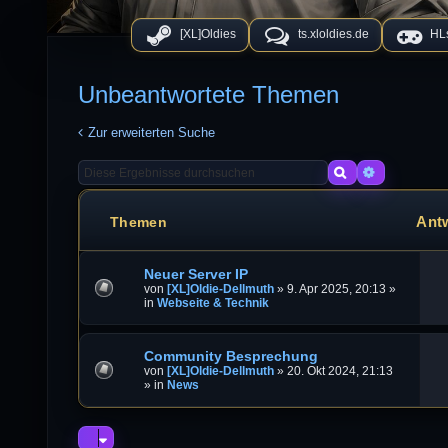
[XL]Oldies
ts.xloldies.de
HLs
Unbeantwortete Themen
Zur erweiterten Suche
Suche
Erweiterte
Ant
Themen
Neuer Server IP
von
[XL]Oldie-Dellmuth
»
9. Apr 2025, 20:13
»
in
Webseite & Technik
Community Besprechung
von
[XL]Oldie-Dellmuth
»
20. Okt 2024, 21:13
» in
News