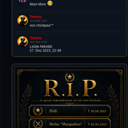
Moin Moin
Tommy
10.07.2026 / 22:25
von chickpea^^
Tommy
10.07.2026 / 22:25
Letzte Aktivität:
27. Dez 2023, 22:48
DieWildeHilde
10.07.2026 / 12:48
Happy Birthday Chickpea
DieWildeHilde
10.07.2026 / 10:08
Hallo meine Lieben!
Isimiyaki
10.07.2026 / 00:34
Alles gute chickpea