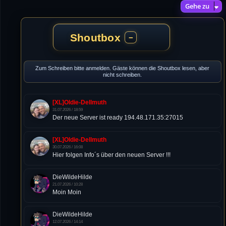
Gehe zu
Shoutbox
−
Zum Schreiben bitte anmelden. Gäste können die Shoutbox lesen, aber
nicht schreiben.
[XL]Oldie-Dellmuth
31.07.2026 / 18:59
Der neue Server ist ready 194.48.171.35:27015
[XL]Oldie-Dellmuth
30.07.2026 / 16:08
Hier folgen Info´s über den neuen Server !!!
DieWildeHilde
21.07.2026 / 10:28
Moin Moin
DieWildeHilde
12.07.2026 / 14:14