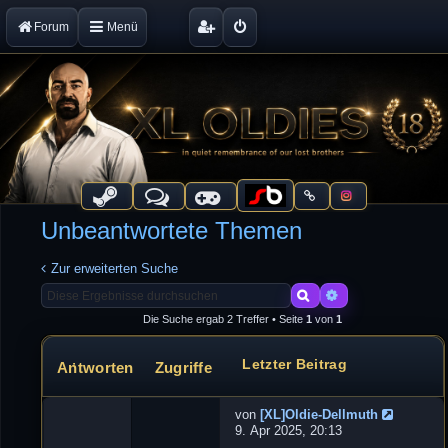
Forum
Menü
Unbeantwortete Themen
Zur erweiterten Suche
Suche
Erweiterte Suche
Die Suche ergab 2 Treffer • Seite
1
von
1
Letzter Beitrag
Antworten
Zugriffe
Themen
von
[XL]Oldie-Dellmuth
N
9. Apr 2025, 20:13
e