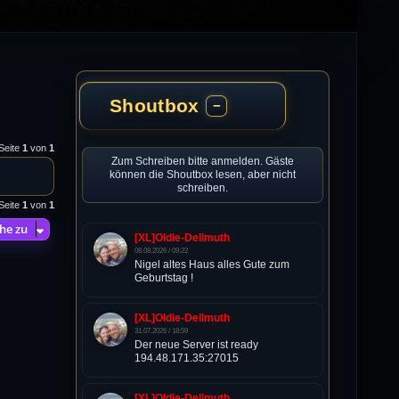
Shoutbox
−
 Seite
1
von
1
Zum Schreiben bitte anmelden. Gäste
können die Shoutbox lesen, aber nicht
schreiben.
 Seite
1
von
1
he zu
[XL]Oldie-Dellmuth
08.08.2026 / 09:22
Nigel altes Haus alles Gute zum
Geburtstag !
[XL]Oldie-Dellmuth
31.07.2026 / 18:59
Der neue Server ist ready
194.48.171.35:27015
[XL]Oldie-Dellmuth