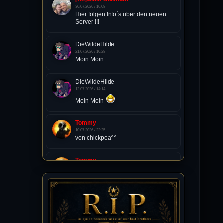
30.07.2026 / 16:08
Hier folgen Info´s über den neuen
Server !!!
DieWildeHilde
21.07.2026 / 10:28
Moin Moin
DieWildeHilde
12.07.2026 / 14:14
Moin Moin
Tommy
10.07.2026 / 22:25
von chickpea^^
Tommy
10.07.2026 / 22:25
Letzte Aktivität:
27. Dez 2023, 22:48
DieWildeHilde
10.07.2026 / 12:48