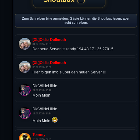
Zum Schreiben bitte anmelden. Gäste können die Shoutbox lesen, aber
nicht schreiben.
[XL]Oldie-Dellmuth
31.07.2026 / 18:59
Der neue Server ist ready 194.48.171.35:27015
[XL]Oldie-Dellmuth
30.07.2026 / 16:08
Hier folgen Info´s über den neuen Server !!!
DieWildeHilde
21.07.2026 / 10:28
Moin Moin
DieWildeHilde
12.07.2026 / 14:14
Moin Moin
Tommy
10.07.2026 / 22:25