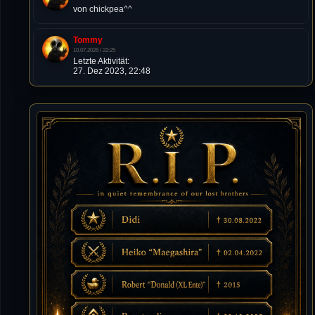
von chickpea^^
Tommy
10.07.2026 / 22:25
Letzte Aktivität:
27. Dez 2023, 22:48
DieWildeHilde
10.07.2026 / 12:48
Happy Birthday Chickpea
DieWildeHilde
10.07.2026 / 10:08
Hallo meine Lieben!
Isimiyaki
10.07.2026 / 00:34
Alles gute chickpea
Mojochilla
02.07.2026 / 15:53
Was geht aaaaaaaaaaaab