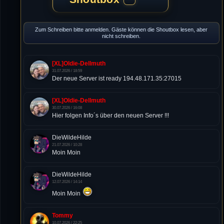
Zum Schreiben bitte anmelden. Gäste können die Shoutbox lesen, aber
nicht schreiben.
[XL]Oldie-Dellmuth
31.07.2026 / 18:59
Der neue Server ist ready 194.48.171.35:27015
[XL]Oldie-Dellmuth
30.07.2026 / 16:08
Hier folgen Info´s über den neuen Server !!!
DieWildeHilde
21.07.2026 / 10:28
Moin Moin
DieWildeHilde
12.07.2026 / 14:14
Moin Moin
Tommy
10.07.2026 / 22:25