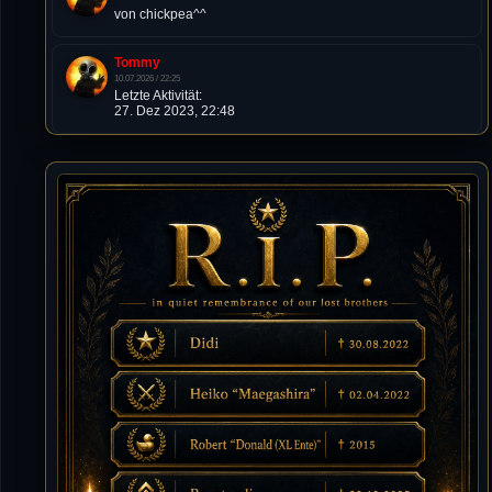
von chickpea^^
Tommy
10.07.2026 / 22:25
Letzte Aktivität:
27. Dez 2023, 22:48
DieWildeHilde
10.07.2026 / 12:48
Happy Birthday Chickpea
DieWildeHilde
10.07.2026 / 10:08
Hallo meine Lieben!
Isimiyaki
10.07.2026 / 00:34
Alles gute chickpea
Mojochilla
02.07.2026 / 15:53
Was geht aaaaaaaaaaaab