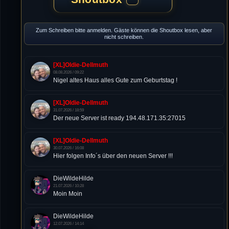
Zum Schreiben bitte anmelden. Gäste können die Shoutbox lesen, aber
nicht schreiben.
[XL]Oldie-Dellmuth
08.08.2026 / 09:22
Nigel altes Haus alles Gute zum Geburtstag !
[XL]Oldie-Dellmuth
31.07.2026 / 18:59
Der neue Server ist ready 194.48.171.35:27015
[XL]Oldie-Dellmuth
30.07.2026 / 16:08
Hier folgen Info´s über den neuen Server !!!
DieWildeHilde
21.07.2026 / 10:28
Moin Moin
DieWildeHilde
12.07.2026 / 14:14