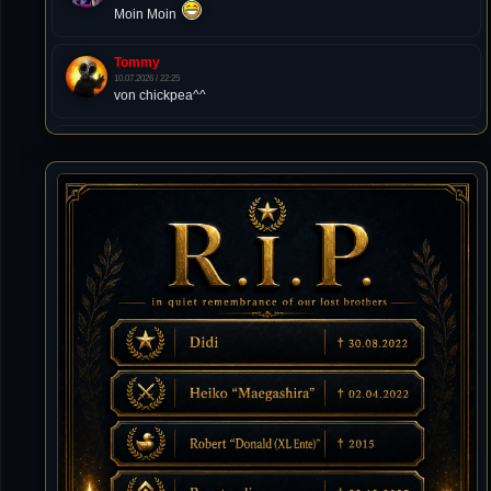
Moin Moin
Tommy
10.07.2026 / 22:25
von chickpea^^
Tommy
10.07.2026 / 22:25
Letzte Aktivität:
27. Dez 2023, 22:48
DieWildeHilde
10.07.2026 / 12:48
Happy Birthday Chickpea
DieWildeHilde
10.07.2026 / 10:08
Hallo meine Lieben!
Isimiyaki
10.07.2026 / 00:34
Alles gute chickpea