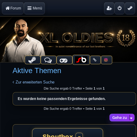
Forum
Menü
Aktive Themen
Zur erweiterten Suche
Die Suche ergab 0 Treffer • Seite
1
von
1
Es wurden keine passenden Ergebnisse gefunden.
Die Suche ergab 0 Treffer • Seite
1
von
1
Gehe zu
Shoutbox
−