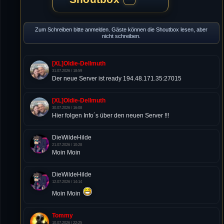
Zum Schreiben bitte anmelden. Gäste können die Shoutbox lesen, aber
nicht schreiben.
[XL]Oldie-Dellmuth
31.07.2026 / 18:59
Der neue Server ist ready 194.48.171.35:27015
[XL]Oldie-Dellmuth
30.07.2026 / 16:08
Hier folgen Info´s über den neuen Server !!!
DieWildeHilde
21.07.2026 / 10:28
Moin Moin
DieWildeHilde
12.07.2026 / 14:14
Moin Moin
Tommy
10.07.2026 / 22:25