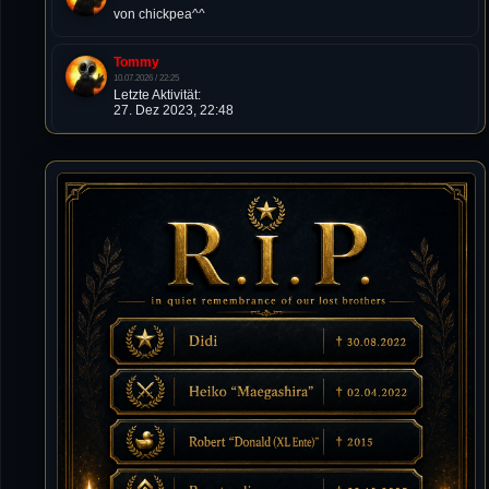
von chickpea^^
Tommy
10.07.2026 / 22:25
Letzte Aktivität:
27. Dez 2023, 22:48
DieWildeHilde
10.07.2026 / 12:48
Happy Birthday Chickpea
DieWildeHilde
10.07.2026 / 10:08
Hallo meine Lieben!
Isimiyaki
10.07.2026 / 00:34
Alles gute chickpea
Mojochilla
02.07.2026 / 15:53
Was geht aaaaaaaaaaaab