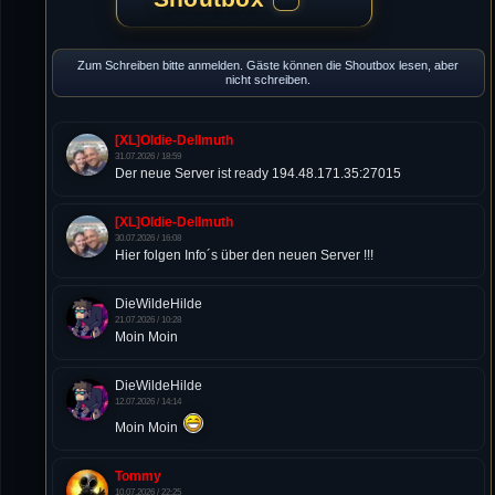
Zum Schreiben bitte anmelden. Gäste können die Shoutbox lesen, aber
nicht schreiben.
[XL]Oldie-Dellmuth
31.07.2026 / 18:59
Der neue Server ist ready 194.48.171.35:27015
[XL]Oldie-Dellmuth
30.07.2026 / 16:08
Hier folgen Info´s über den neuen Server !!!
DieWildeHilde
21.07.2026 / 10:28
Moin Moin
DieWildeHilde
12.07.2026 / 14:14
Moin Moin
Tommy
10.07.2026 / 22:25