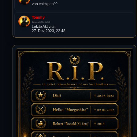
von chickpea^^
Tommy
10.07.2026 / 22:25
Letzte Aktivität:
27. Dez 2023, 22:48
DieWildeHilde
10.07.2026 / 12:48
Happy Birthday Chickpea
DieWildeHilde
10.07.2026 / 10:08
Hallo meine Lieben!
Isimiyaki
10.07.2026 / 00:34
Alles gute chickpea
Mojochilla
02.07.2026 / 15:53
Was geht aaaaaaaaaaaab