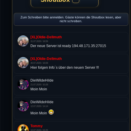
Zum Schreiben bitte anmelden. Gäste können die Shoutbox lesen, aber
nicht schreiben.
[XL]Oldie-Dellmuth
31.07.2026 / 18:59
Der neue Server ist ready 194.48.171.35:27015
[XL]Oldie-Dellmuth
30.07.2026 / 16:08
Hier folgen Info´s über den neuen Server !!!
DieWildeHilde
21.07.2026 / 10:28
Moin Moin
DieWildeHilde
12.07.2026 / 14:14
Moin Moin
Tommy
10.07.2026 / 22:25