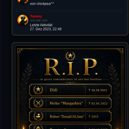
von chickpea^^
Tommy
10.07.2026 / 22:25
Letzte Aktivität:
27. Dez 2023, 22:48
DieWildeHilde
10.07.2026 / 12:48
Happy Birthday Chickpea
DieWildeHilde
10.07.2026 / 10:08
Hallo meine Lieben!
Isimiyaki
10.07.2026 / 00:34
Alles gute chickpea
Mojochilla
02.07.2026 / 15:53
Was geht aaaaaaaaaaaab