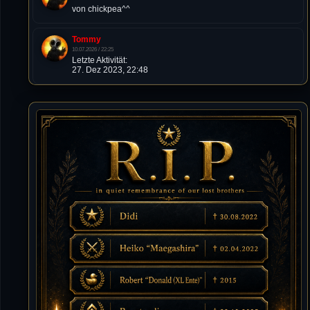
von chickpea^^
Tommy
10.07.2026 / 22:25
Letzte Aktivität:
27. Dez 2023, 22:48
DieWildeHilde
10.07.2026 / 12:48
Happy Birthday Chickpea
DieWildeHilde
10.07.2026 / 10:08
Hallo meine Lieben!
Isimiyaki
10.07.2026 / 00:34
Alles gute chickpea
Mojochilla
02.07.2026 / 15:53
Was geht aaaaaaaaaaaab