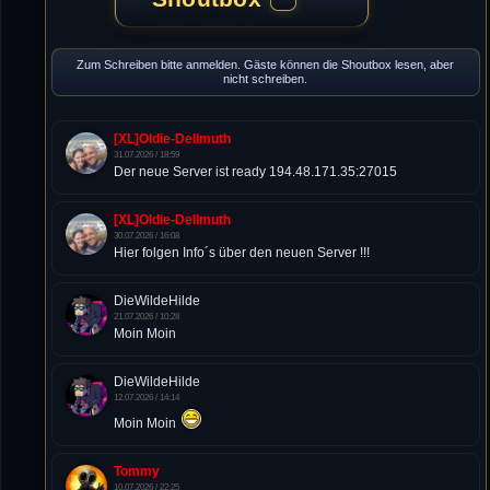
Zum Schreiben bitte anmelden. Gäste können die Shoutbox lesen, aber
nicht schreiben.
[XL]Oldie-Dellmuth
31.07.2026 / 18:59
Der neue Server ist ready 194.48.171.35:27015
[XL]Oldie-Dellmuth
30.07.2026 / 16:08
Hier folgen Info´s über den neuen Server !!!
DieWildeHilde
21.07.2026 / 10:28
Moin Moin
DieWildeHilde
12.07.2026 / 14:14
Moin Moin
Tommy
10.07.2026 / 22:25