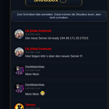
Zum Schreiben bitte anmelden. Gäste können die Shoutbox lesen, aber
nicht schreiben.
[XL]Oldie-Dellmuth
31.07.2026 / 18:59
Der neue Server ist ready 194.48.171.35:27015
[XL]Oldie-Dellmuth
30.07.2026 / 16:08
Hier folgen Info´s über den neuen Server !!!
DieWildeHilde
21.07.2026 / 10:28
Moin Moin
DieWildeHilde
12.07.2026 / 14:14
Moin Moin
Tommy
10.07.2026 / 22:25