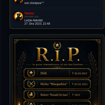
von chickpea^^
Tommy
10.07.2026 / 22:25
Letzte Aktivität:
27. Dez 2023, 22:48
DieWildeHilde
10.07.2026 / 12:48
Happy Birthday Chickpea
DieWildeHilde
10.07.2026 / 10:08
Hallo meine Lieben!
Isimiyaki
10.07.2026 / 00:34
Alles gute chickpea
Mojochilla
02.07.2026 / 15:53
Was geht aaaaaaaaaaaab