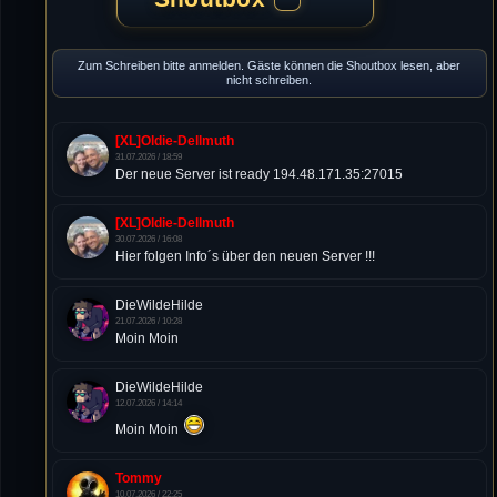
Zum Schreiben bitte anmelden. Gäste können die Shoutbox lesen, aber
nicht schreiben.
[XL]Oldie-Dellmuth
31.07.2026 / 18:59
Der neue Server ist ready 194.48.171.35:27015
[XL]Oldie-Dellmuth
30.07.2026 / 16:08
Hier folgen Info´s über den neuen Server !!!
DieWildeHilde
21.07.2026 / 10:28
Moin Moin
DieWildeHilde
12.07.2026 / 14:14
Moin Moin
Tommy
10.07.2026 / 22:25