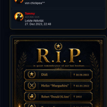
von chickpea^^
Tommy
10.07.2026 / 22:25
Letzte Aktivität:
27. Dez 2023, 22:48
DieWildeHilde
10.07.2026 / 12:48
Happy Birthday Chickpea
DieWildeHilde
10.07.2026 / 10:08
Hallo meine Lieben!
Isimiyaki
10.07.2026 / 00:34
Alles gute chickpea
Mojochilla
02.07.2026 / 15:53
Was geht aaaaaaaaaaaab