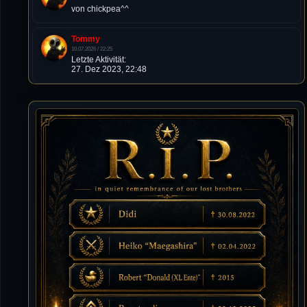
von chickpea^^
Tommy
10.07.2026 / 22:25
Letzte Aktivität:
27. Dez 2023, 22:48
DieWildeHilde
10.07.2026 / 12:48
Happy Birthday Chickpea
DieWildeHilde
10.07.2026 / 10:08
Hallo meine Lieben!
Isimiyaki
10.07.2026 / 00:34
Alles gute chickpea
Mojochilla
02.07.2026 / 15:53
Was geht aaaaaaaaaaaab