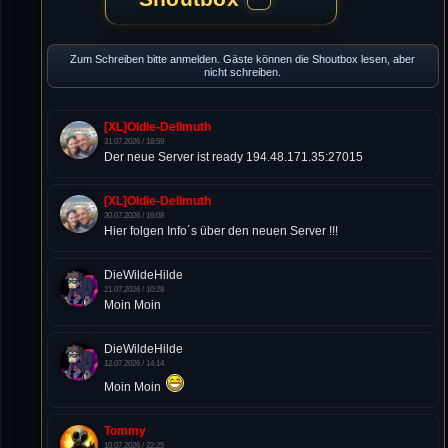
Zum Schreiben bitte anmelden. Gäste können die Shoutbox lesen, aber
nicht schreiben.
[XL]Oldie-Dellmuth
31.07.2026 / 18:59
Der neue Server ist ready 194.48.171.35:27015
[XL]Oldie-Dellmuth
30.07.2026 / 16:08
Hier folgen Info´s über den neuen Server !!!
DieWildeHilde
21.07.2026 / 10:28
Moin Moin
DieWildeHilde
12.07.2026 / 14:14
Moin Moin
Tommy
10.07.2026 / 22:25