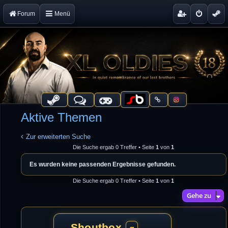
Forum
Menü
Aktive Themen
Zur erweiterten Suche
Die Suche ergab 0 Treffer • Seite
1
von
1
Es wurden keine passenden Ergebnisse gefunden.
Die Suche ergab 0 Treffer • Seite
1
von
1
Gehe zu
Shoutbox
−