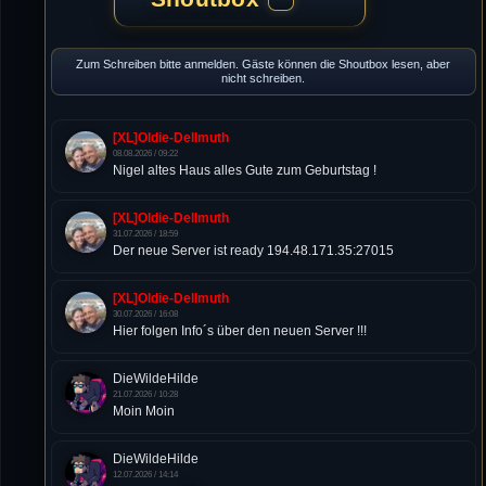
Zum Schreiben bitte anmelden. Gäste können die Shoutbox lesen, aber
nicht schreiben.
[XL]Oldie-Dellmuth
08.08.2026 / 09:22
Nigel altes Haus alles Gute zum Geburtstag !
[XL]Oldie-Dellmuth
31.07.2026 / 18:59
Der neue Server ist ready 194.48.171.35:27015
[XL]Oldie-Dellmuth
30.07.2026 / 16:08
Hier folgen Info´s über den neuen Server !!!
DieWildeHilde
21.07.2026 / 10:28
Moin Moin
DieWildeHilde
12.07.2026 / 14:14