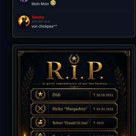
Moin Moin
Tommy
10.07.2026 / 22:25
von chickpea^^
Tommy
10.07.2026 / 22:25
Letzte Aktivität:
27. Dez 2023, 22:48
DieWildeHilde
10.07.2026 / 12:48
Happy Birthday Chickpea
DieWildeHilde
10.07.2026 / 10:08
Hallo meine Lieben!
Isimiyaki
10.07.2026 / 00:34
Alles gute chickpea