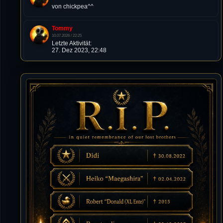
von chickpea^^
Tommy
10.07.2026 / 22:25
Letzte Aktivität:
27. Dez 2023, 22:48
DieWildeHilde
10.07.2026 / 12:48
Happy Birthday Chickpea
DieWildeHilde
10.07.2026 / 10:08
Hallo meine Lieben!
Isimiyaki
10.07.2026 / 00:34
Alles gute chickpea
Mojochilla
02.07.2026 / 15:53
Was geht aaaaaaaaaaaab