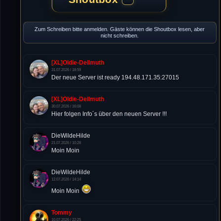
Zum Schreiben bitte anmelden. Gäste können die Shoutbox lesen, aber
nicht schreiben.
[XL]Oldie-Dellmuth
31.07.2026 / 18:59
Der neue Server ist ready 194.48.171.35:27015
[XL]Oldie-Dellmuth
30.07.2026 / 16:08
Hier folgen Info´s über den neuen Server !!!
DieWildeHilde
21.07.2026 / 10:28
Moin Moin
DieWildeHilde
12.07.2026 / 14:14
Moin Moin
Tommy
10.07.2026 / 22:25