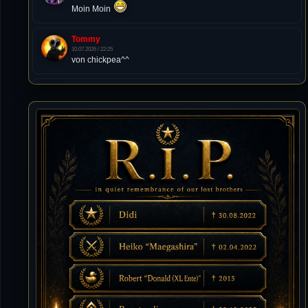
Moin Moin
Tommy
10.07.2026 / 22:25
von chickpea^^
Tommy
10.07.2026 / 22:25
Letzte Aktivität:
27. Dez 2023, 22:48
DieWildeHilde
10.07.2026 / 12:48
Happy Birthday Chickpea
DieWildeHilde
10.07.2026 / 10:08
Hallo meine Lieben!
Isimiyaki
10.07.2026 / 00:34
Alles gute chickpea