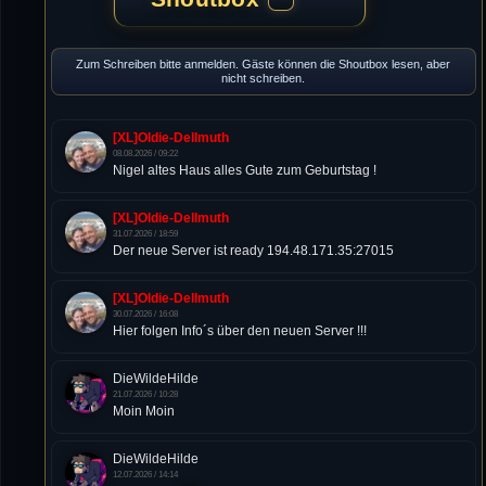
Zum Schreiben bitte anmelden. Gäste können die Shoutbox lesen, aber
nicht schreiben.
[XL]Oldie-Dellmuth
08.08.2026 / 09:22
Nigel altes Haus alles Gute zum Geburtstag !
[XL]Oldie-Dellmuth
31.07.2026 / 18:59
Der neue Server ist ready 194.48.171.35:27015
[XL]Oldie-Dellmuth
30.07.2026 / 16:08
Hier folgen Info´s über den neuen Server !!!
DieWildeHilde
21.07.2026 / 10:28
Moin Moin
DieWildeHilde
12.07.2026 / 14:14