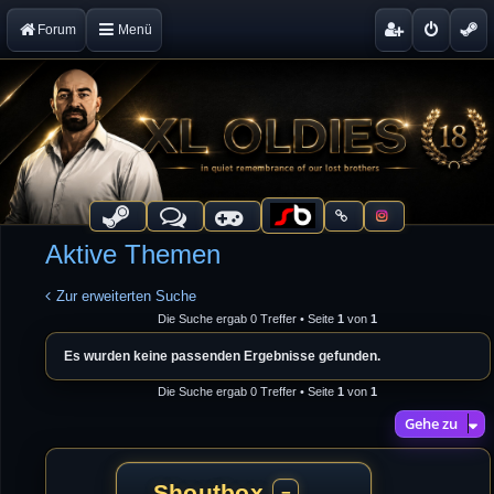
Forum
Menü
Aktive Themen
Zur erweiterten Suche
Die Suche ergab 0 Treffer • Seite
1
von
1
Es wurden keine passenden Ergebnisse gefunden.
Die Suche ergab 0 Treffer • Seite
1
von
1
Gehe zu
Shoutbox
−