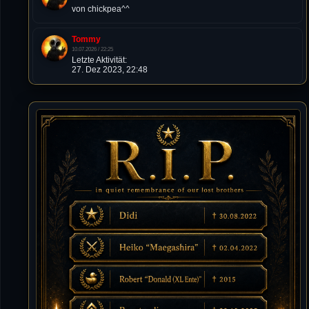
von chickpea^^
Tommy
10.07.2026 / 22:25
Letzte Aktivität:
27. Dez 2023, 22:48
DieWildeHilde
10.07.2026 / 12:48
Happy Birthday Chickpea
DieWildeHilde
10.07.2026 / 10:08
Hallo meine Lieben!
Isimiyaki
10.07.2026 / 00:34
Alles gute chickpea
Mojochilla
02.07.2026 / 15:53
Was geht aaaaaaaaaaaab