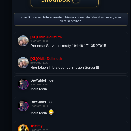
Zum Schreiben bitte anmelden. Gäste können die Shoutbox lesen, aber
nicht schreiben.
[XL]Oldie-Dellmuth
31.07.2026 / 18:59
Der neue Server ist ready 194.48.171.35:27015
[XL]Oldie-Dellmuth
30.07.2026 / 16:08
Hier folgen Info´s über den neuen Server !!!
DieWildeHilde
21.07.2026 / 10:28
Moin Moin
DieWildeHilde
12.07.2026 / 14:14
Moin Moin
Tommy
10.07.2026 / 22:25