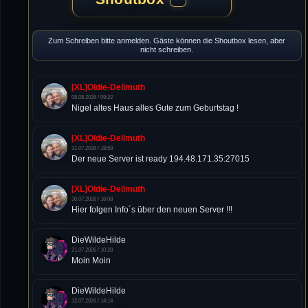
Zum Schreiben bitte anmelden. Gäste können die Shoutbox lesen, aber
nicht schreiben.
[XL]Oldie-Dellmuth
08.08.2026 / 09:22
Nigel altes Haus alles Gute zum Geburtstag !
[XL]Oldie-Dellmuth
31.07.2026 / 18:59
Der neue Server ist ready 194.48.171.35:27015
[XL]Oldie-Dellmuth
30.07.2026 / 16:08
Hier folgen Info´s über den neuen Server !!!
DieWildeHilde
21.07.2026 / 10:28
Moin Moin
DieWildeHilde
12.07.2026 / 14:14