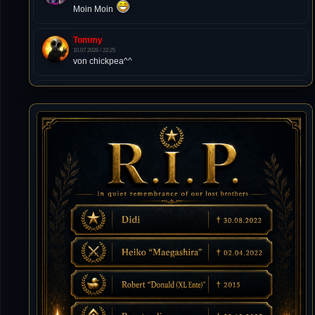
Moin Moin
Tommy
10.07.2026 / 22:25
von chickpea^^
Tommy
10.07.2026 / 22:25
Letzte Aktivität:
27. Dez 2023, 22:48
DieWildeHilde
10.07.2026 / 12:48
Happy Birthday Chickpea
DieWildeHilde
10.07.2026 / 10:08
Hallo meine Lieben!
Isimiyaki
10.07.2026 / 00:34
Alles gute chickpea