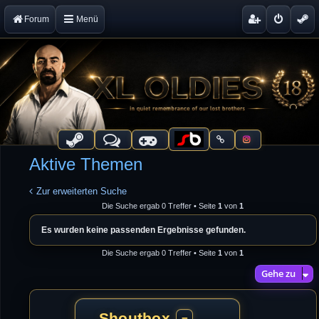
Forum
Menü
Aktive Themen
Zur erweiterten Suche
Die Suche ergab 0 Treffer • Seite
1
von
1
Es wurden keine passenden Ergebnisse gefunden.
Die Suche ergab 0 Treffer • Seite
1
von
1
Gehe zu
Shoutbox
−