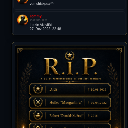
von chickpea^^
Tommy
10.07.2026 / 22:25
Letzte Aktivität:
27. Dez 2023, 22:48
DieWildeHilde
10.07.2026 / 12:48
Happy Birthday Chickpea
DieWildeHilde
10.07.2026 / 10:08
Hallo meine Lieben!
Isimiyaki
10.07.2026 / 00:34
Alles gute chickpea
Mojochilla
02.07.2026 / 15:53
Was geht aaaaaaaaaaaab