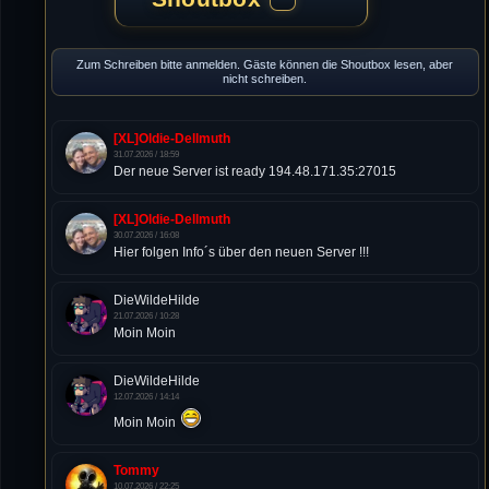
Zum Schreiben bitte anmelden. Gäste können die Shoutbox lesen, aber
nicht schreiben.
[XL]Oldie-Dellmuth
31.07.2026 / 18:59
Der neue Server ist ready 194.48.171.35:27015
[XL]Oldie-Dellmuth
30.07.2026 / 16:08
Hier folgen Info´s über den neuen Server !!!
DieWildeHilde
21.07.2026 / 10:28
Moin Moin
DieWildeHilde
12.07.2026 / 14:14
Moin Moin
Tommy
10.07.2026 / 22:25