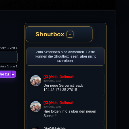
Shoutbox
−
 Seite
1
von
1
Zum Schreiben bitte anmelden. Gäste
können die Shoutbox lesen, aber nicht
schreiben.
 Seite
1
von
1
he zu
[XL]Oldie-Dellmuth
31.07.2026 / 18:59
Der neue Server ist ready
194.48.171.35:27015
[XL]Oldie-Dellmuth
30.07.2026 / 16:08
Hier folgen Info´s über den neuen
Server !!!
DieWildeHilde