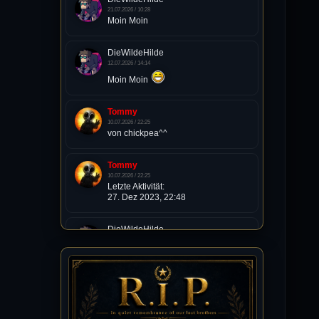
21.07.2026 / 10:28
Moin Moin
DieWildeHilde
12.07.2026 / 14:14
Moin Moin
Tommy
10.07.2026 / 22:25
von chickpea^^
Tommy
10.07.2026 / 22:25
Letzte Aktivität:
27. Dez 2023, 22:48
DieWildeHilde
10.07.2026 / 12:48
Happy Birthday Chickpea
DieWildeHilde
10.07.2026 / 10:08
Hallo meine Lieben!