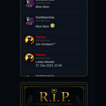
21.07.2026 / 10:28
Moin Moin
DieWildeHilde
12.07.2026 / 14:14
Moin Moin
Tommy
10.07.2026 / 22:25
von chickpea^^
Tommy
10.07.2026 / 22:25
Letzte Aktivität:
27. Dez 2023, 22:48
DieWildeHilde
10.07.2026 / 12:48
Happy Birthday Chickpea
DieWildeHilde
10.07.2026 / 10:08
Hallo meine Lieben!