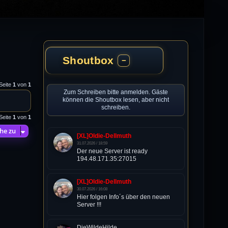
Shoutbox
−
 Seite
1
von
1
Zum Schreiben bitte anmelden. Gäste
können die Shoutbox lesen, aber nicht
schreiben.
 Seite
1
von
1
he zu
[XL]Oldie-Dellmuth
31.07.2026 / 18:59
Der neue Server ist ready
194.48.171.35:27015
[XL]Oldie-Dellmuth
30.07.2026 / 16:08
Hier folgen Info´s über den neuen
Server !!!
DieWildeHilde