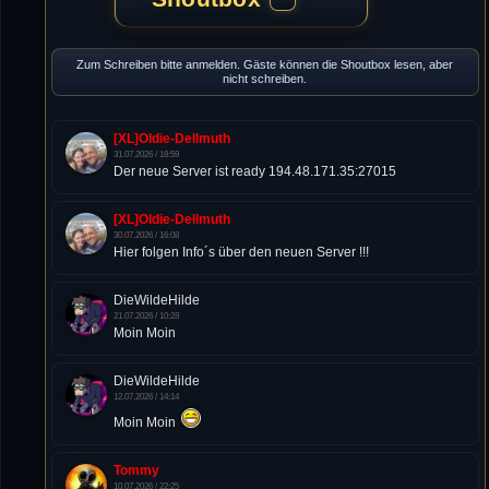
Zum Schreiben bitte anmelden. Gäste können die Shoutbox lesen, aber
nicht schreiben.
[XL]Oldie-Dellmuth
31.07.2026 / 18:59
Der neue Server ist ready 194.48.171.35:27015
[XL]Oldie-Dellmuth
30.07.2026 / 16:08
Hier folgen Info´s über den neuen Server !!!
DieWildeHilde
21.07.2026 / 10:28
Moin Moin
DieWildeHilde
12.07.2026 / 14:14
Moin Moin
Tommy
10.07.2026 / 22:25