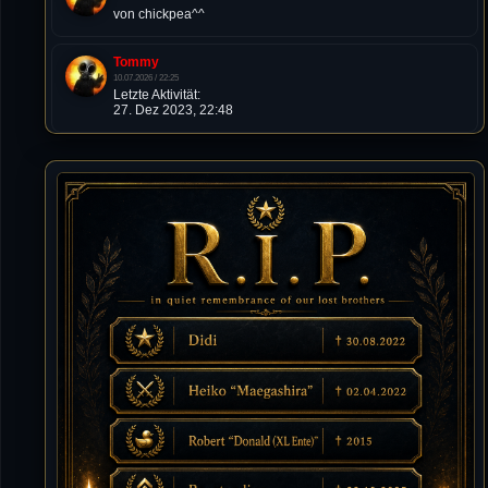
von chickpea^^
Tommy
10.07.2026 / 22:25
Letzte Aktivität:
27. Dez 2023, 22:48
DieWildeHilde
10.07.2026 / 12:48
Happy Birthday Chickpea
DieWildeHilde
10.07.2026 / 10:08
Hallo meine Lieben!
Isimiyaki
10.07.2026 / 00:34
Alles gute chickpea
Mojochilla
02.07.2026 / 15:53
Was geht aaaaaaaaaaaab