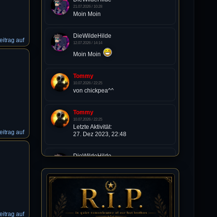
21.07.2026 / 10:28
Moin Moin
DieWildeHilde
itrag auf
12.07.2026 / 14:14
Moin Moin
Tommy
10.07.2026 / 22:25
von chickpea^^
Tommy
10.07.2026 / 22:25
Letzte Aktivität:
itrag auf
27. Dez 2023, 22:48
DieWildeHilde
10.07.2026 / 12:48
Happy Birthday Chickpea
DieWildeHilde
10.07.2026 / 10:08
itrag auf
Hallo meine Lieben!