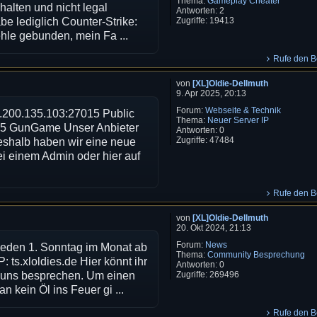
Thema:
Gameplay Cheater
 halten und nicht legal
Antworten:
2
Zugriffe:
19413
be lediglich Counter-Strike:
ehle gebunden, mein Fa ...
Rufe den Be
von
[XL]Oldie-Dellmuth
9. Apr 2025, 20:13
Forum:
Webseite & Technik
84.200.135.103:27015 Public
Thema:
Neuer Server IP
15 GunGame Unser Anbieter
Antworten:
0
Zugriffe:
47484
eshalb haben wir eine neue
ei einem Admin oder hier auf
Rufe den Be
von
[XL]Oldie-Dellmuth
20. Okt 2024, 21:13
Forum:
News
 jeden 1. Sonntag im Monat ab
Thema:
Community Besprechung
: ts.xloldies.de Hier könnt ihr
Antworten:
0
Zugriffe:
269496
t uns besprechen. Um einen
 kein Öl ins Feuer gi ...
Rufe den Be