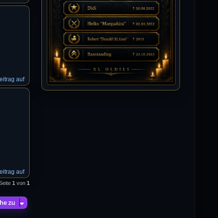
Isimiyaki
10.07.2026 / 00:34
Alles gute chickpea
Mojochilla
02.07.2026 / 15:53
Was geht aaaaaaaaaaaab
itrag auf
[XL]Oldie-Dellmuth
01.07.2026 / 14:09
Wartungsarbeiten zwischen 12 - 13
Uhr am Freitag !!!
]λτ™[-Μεмрђїی-]
14.06.2026 / 14:11
itrag auf
sieht richtig gut aus
 Seite
1
von
1
[XL]Oldie-Dellmuth
he zu
14.06.2026 / 00:29
Soweit ist die HP fertig für heute