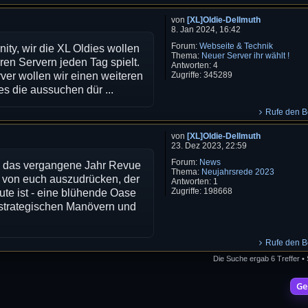
von
[XL]Oldie-Dellmuth
8. Jan 2024, 16:42
Forum:
Webseite & Technik
ty, wir die XL Oldies wollen
Thema:
Neuer Server ihr wählt !
ren Servern jeden Tag spielt.
Antworten:
4
Zugriffe:
345289
er wollen wir einen weiteren
es die aussuchen dür ...
Rufe den Be
von
[XL]Oldie-Dellmuth
23. Dez 2023, 22:59
Forum:
News
it, das vergangene Jahr Revue
Thema:
Neujahrsrede 2023
 von euch auszudrücken, der
Antworten:
1
Zugriffe:
198668
te ist - eine blühende Oase
 strategischen Manövern und
Rufe den Be
Die Suche ergab 6 Treffer •
Ge