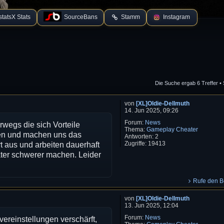
tatsX Stats
SourceBans
Stamm
Instagram
Die Suche ergab 6 Treffer •
 Suche
von
[XL]Oldie-Dellmuth
14. Jun 2025, 09:26
Forum:
News
rwegs die sich Vorteile
Thema:
Gameplay Cheater
ken und machen uns das
Antworten:
2
Zugriffe:
19413
t aus und arbeiten dauerhaft
ater schwerer machen. Leider
Rufe den Be
von
[XL]Oldie-Dellmuth
13. Jun 2025, 12:04
Forum:
News
rvereinstellungen verschärft,