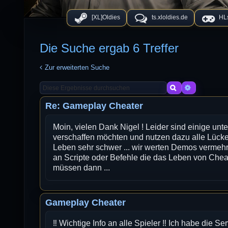
[XL]Oldies
ts.xloldies.de
HLs
Die Suche ergab 6 Treffer
Zur erweiterten Suche
Suche
Erweiterte
Re: Gameplay Cheater
Moin, vielen Dank Nigel ! Leider sind einige unte
verschaffen möchten und nutzen dazu alle Lüc
Leben sehr schwer ... wir werten Demos vermehr
an Scripte oder Befehle die das Leben von Che
müssen dann ...
Gameplay Cheater
‼️ Wichtige Info an alle Spieler ‼️ Ich habe die Se