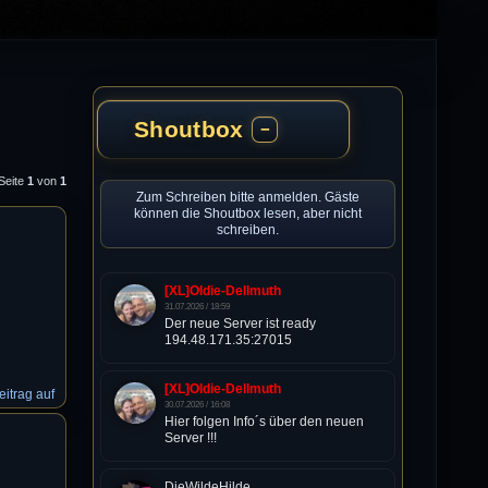
Shoutbox
−
 Seite
1
von
1
Zum Schreiben bitte anmelden. Gäste
können die Shoutbox lesen, aber nicht
schreiben.
[XL]Oldie-Dellmuth
31.07.2026 / 18:59
Der neue Server ist ready
194.48.171.35:27015
[XL]Oldie-Dellmuth
itrag auf
30.07.2026 / 16:08
Hier folgen Info´s über den neuen
Server !!!
DieWildeHilde