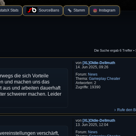
tatsX Stats
SourceBans
Stamm
Instagram
Die Suche ergab 6 Treffer •
 Suche
von
[XL]Oldie-Dellmuth
14. Jun 2025, 09:26
Forum:
News
rwegs die sich Vorteile
Thema:
Gameplay Cheater
ken und machen uns das
Antworten:
2
Zugriffe:
19390
t aus und arbeiten dauerhaft
ater schwerer machen. Leider
Rufe den Be
von
[XL]Oldie-Dellmuth
13. Jun 2025, 12:04
Forum:
News
rvereinstellungen verschärft,