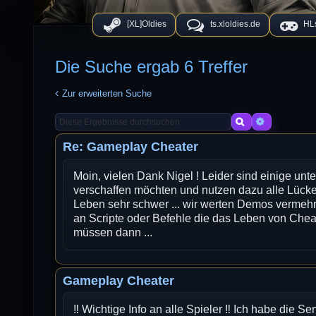
[XL]Oldies
ts.xloldies.de
HLs
Die Suche ergab 6 Treffer
Zur erweiterten Suche
Suche
Erweiterte
Re: Gameplay Cheater
Moin, vielen Dank Nigel ! Leider sind einige unte
verschaffen möchten und nutzen dazu alle Lüc
Leben sehr schwer ... wir werten Demos vermehr
an Scripte oder Befehle die das Leben von Che
müssen dann ...
Gameplay Cheater
‼️ Wichtige Info an alle Spieler ‼️ Ich habe die Se