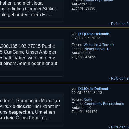
Thema:
Gameplay Cheater
 halten und nicht legal
Antworten:
2
Zugriffe:
19390
be lediglich Counter-Strike:
ehle gebunden, mein Fa ...
Rufe den Be
von
[XL]Oldie-Dellmuth
9. Apr 2025, 20:13
Forum:
Webseite & Technik
84.200.135.103:27015 Public
Thema:
Neuer Server IP
15 GunGame Unser Anbieter
Antworten:
0
Zugriffe:
47458
eshalb haben wir eine neue
ei einem Admin oder hier auf
Rufe den Be
von
[XL]Oldie-Dellmuth
20. Okt 2024, 21:13
Forum:
News
 jeden 1. Sonntag im Monat ab
Thema:
Community Besprechung
: ts.xloldies.de Hier könnt ihr
Antworten:
0
Zugriffe:
269476
t uns besprechen. Um einen
 kein Öl ins Feuer gi ...
Rufe den Be