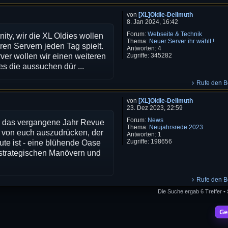
von
[XL]Oldie-Dellmuth
8. Jan 2024, 16:42
Forum:
Webseite & Technik
ty, wir die XL Oldies wollen
Thema:
Neuer Server ihr wählt !
ren Servern jeden Tag spielt.
Antworten:
4
Zugriffe:
345282
er wollen wir einen weiteren
es die aussuchen dür ...
Rufe den Be
von
[XL]Oldie-Dellmuth
23. Dez 2023, 22:59
Forum:
News
it, das vergangene Jahr Revue
Thema:
Neujahrsrede 2023
 von euch auszudrücken, der
Antworten:
1
Zugriffe:
198656
te ist - eine blühende Oase
 strategischen Manövern und
Rufe den Be
Die Suche ergab 6 Treffer •
Ge