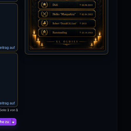
Isimiyaki
10.07.2026 / 00:34
Alles gute chickpea
Mojochilla
02.07.2026 / 15:53
Was geht aaaaaaaaaaaab
itrag auf
[XL]Oldie-Dellmuth
01.07.2026 / 14:09
Wartungsarbeiten zwischen 12 - 13
Uhr am Freitag !!!
]λτ™[-Μεмрђїی-]
14.06.2026 / 14:11
itrag auf
sieht richtig gut aus
 Seite
1
von
1
[XL]Oldie-Dellmuth
he zu
14.06.2026 / 00:29
Soweit ist die HP fertig für heute