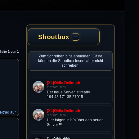
Shoutbox
−
 Seite
1
von
1
Zum Schreiben bitte anmelden. Gäste
können die Shoutbox lesen, aber nicht
schreiben.
[XL]Oldie-Dellmuth
31.07.2026 / 18:59
Der neue Server ist ready
194.48.171.35:27015
[XL]Oldie-Dellmuth
itrag auf
30.07.2026 / 16:08
Hier folgen Info´s über den neuen
Server !!!
DieWildeHilde