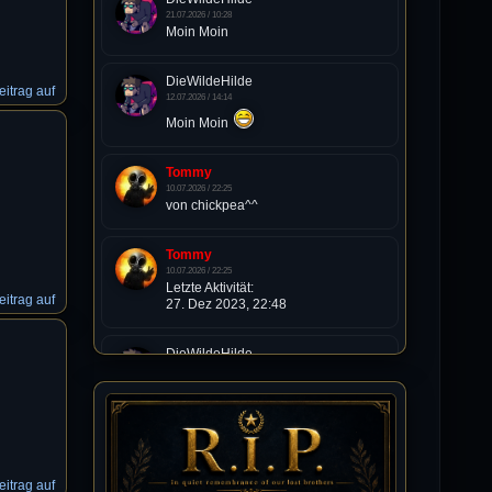
21.07.2026 / 10:28
Moin Moin
DieWildeHilde
itrag auf
12.07.2026 / 14:14
Moin Moin
Tommy
10.07.2026 / 22:25
von chickpea^^
Tommy
10.07.2026 / 22:25
Letzte Aktivität:
itrag auf
27. Dez 2023, 22:48
DieWildeHilde
10.07.2026 / 12:48
Happy Birthday Chickpea
DieWildeHilde
10.07.2026 / 10:08
itrag auf
Hallo meine Lieben!