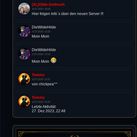
[XL]Oldie-Dellmuth
30.07.2026 / 16:08
Hier folgen Info´s über den neuen Server !!!
DieWildeHilde
21.07.2026 / 10:28
Moin Moin
DieWildeHilde
12.07.2026 / 14:14
Moin Moin
Tommy
10.07.2026 / 22:25
von chickpea^^
Tommy
10.07.2026 / 22:25
Letzte Aktivität:
27. Dez 2023, 22:48
DieWildeHilde
10.07.2026 / 12:48
Happy Birthday Chickpea