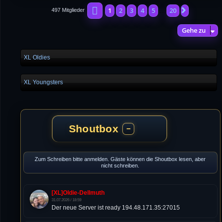
Seite
1
von
20
1
2
3
4
5
20
Nächste
497 Mitglieder
…
Gehe zu
XL Oldies
XL Youngsters
Shoutbox
−
Zum Schreiben bitte anmelden. Gäste können die Shoutbox lesen, aber
nicht schreiben.
[XL]Oldie-Dellmuth
31.07.2026 / 18:59
Der neue Server ist ready 194.48.171.35:27015