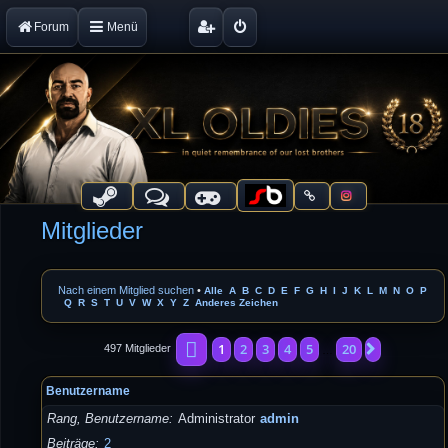
Forum
Menü
Mitglieder
Nach einem Mitglied suchen
•
Alle
A
B
C
D
E
F
G
H
I
J
K
L
M
N
O
P
Q
R
S
T
U
V
W
X
Y
Z
Anderes Zeichen
Seite
1
von
20
1
2
3
4
5
20
Nächste
497 Mitglieder
…
Benutzername
Rang, Benutzername
Administrator
admin
Beiträge
2