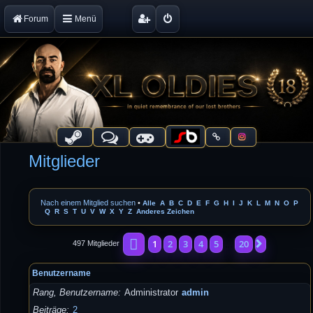
Forum
Menü
Mitglieder
Nach einem Mitglied suchen
•
Alle
A
B
C
D
E
F
G
H
I
J
K
L
M
N
O
P
Q
R
S
T
U
V
W
X
Y
Z
Anderes Zeichen
Seite
1
von
20
1
2
3
4
5
20
Nächste
497 Mitglieder
…
Benutzername
Rang, Benutzername
Administrator
admin
Beiträge
2