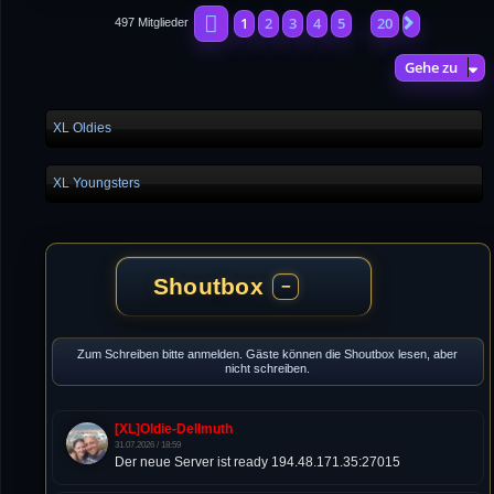
Seite
1
von
20
1
2
3
4
5
20
Nächste
497 Mitglieder
…
Gehe zu
XL Oldies
XL Youngsters
Shoutbox
−
Zum Schreiben bitte anmelden. Gäste können die Shoutbox lesen, aber
nicht schreiben.
[XL]Oldie-Dellmuth
31.07.2026 / 18:59
Der neue Server ist ready 194.48.171.35:27015