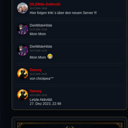
[XL]Oldie-Dellmuth
30.07.2026 / 16:08
Hier folgen Info´s über den neuen Server !!!
DieWildeHilde
21.07.2026 / 10:28
Moin Moin
DieWildeHilde
12.07.2026 / 14:14
Moin Moin
Tommy
10.07.2026 / 22:25
von chickpea^^
Tommy
10.07.2026 / 22:25
Letzte Aktivität:
27. Dez 2023, 22:48
DieWildeHilde
10.07.2026 / 12:48
Happy Birthday Chickpea