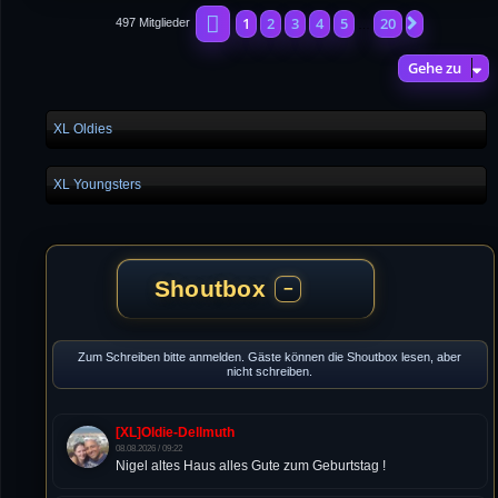
Seite
1
von
20
1
2
3
4
5
20
Nächste
497 Mitglieder
…
Gehe zu
XL Oldies
XL Youngsters
Shoutbox
−
Zum Schreiben bitte anmelden. Gäste können die Shoutbox lesen, aber
nicht schreiben.
[XL]Oldie-Dellmuth
08.08.2026 / 09:22
Nigel altes Haus alles Gute zum Geburtstag !