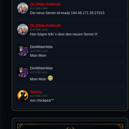
[XL]Oldie-Dellmuth
31.07.2026 / 18:59
Der neue Server ist ready 194.48.171.35:27015
[XL]Oldie-Dellmuth
30.07.2026 / 16:08
Hier folgen Info´s über den neuen Server !!!
DieWildeHilde
21.07.2026 / 10:28
Moin Moin
DieWildeHilde
12.07.2026 / 14:14
Moin Moin
Tommy
10.07.2026 / 22:25
von chickpea^^
Tommy
10.07.2026 / 22:25
Letzte Aktivität:
27. Dez 2023, 22:48