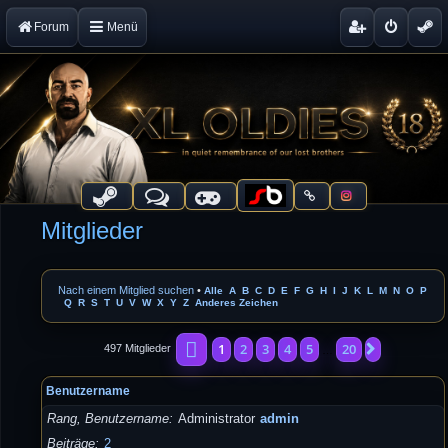
Forum
Menü
Mitglieder
Nach einem Mitglied suchen
•
Alle
A
B
C
D
E
F
G
H
I
J
K
L
M
N
O
P
Q
R
S
T
U
V
W
X
Y
Z
Anderes Zeichen
Seite
1
von
20
1
2
3
4
5
20
Nächste
497 Mitglieder
…
Benutzername
Rang, Benutzername
Administrator
admin
Beiträge
2